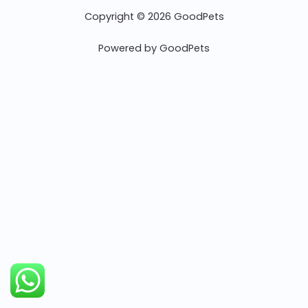
Copyright © 2026 GoodPets
Powered by GoodPets