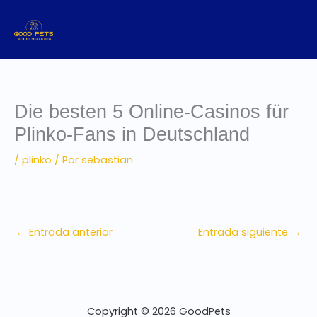
Ir
al
contenido
Die besten 5 Online-Casinos für
Plinko-Fans in Deutschland
/
plinko
/ Por
sebastian
←
Entrada anterior
Entrada siguiente
→
Copyright © 2026 GoodPets