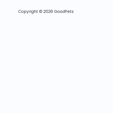
Copyright © 2026 GoodPets