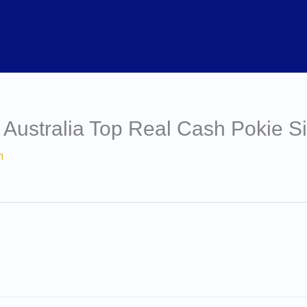
 Australia Top Real Cash Pokie S
n