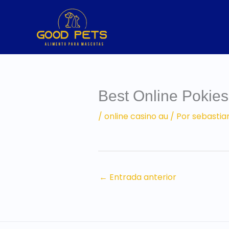
Ir
al
contenido
Best Online Pokies
/
online casino au
/ Por
sebastia
←
Entrada anterior