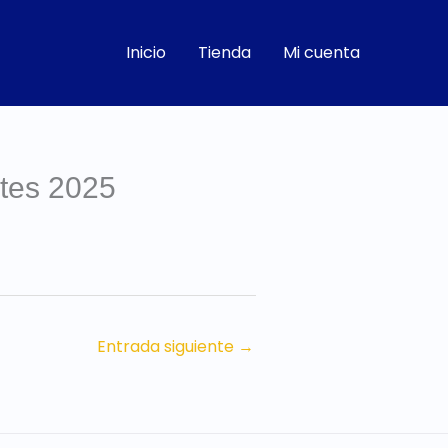
Inicio
Tienda
Mi cuenta
ites 2025
Entrada siguiente
→