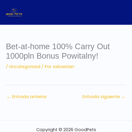
Ir
al
contenido
Bet-at-home 100% Carry Out
1000pln Bonus Powitalny!
/
Uncategorized
/ Por
sebastian
←
Entrada anterior
Entrada siguiente
→
Copyright © 2026 GoodPets