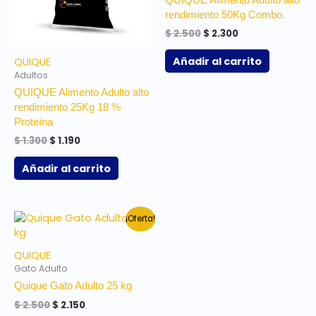
QUIQUE Alimento Adulto alto
rendimiento 50Kg Combo.
$
2.500
$
2.300
Añadir al carrito
QUIQUE
Adultos
QUIQUE Alimento Adulto alto
rendimiento 25Kg 18 %
Proteína
$
1.300
$
1.190
Añadir al carrito
El
El
¡Oferta!
precio
precio
original
actual
era:
es:
QUIQUE
$ 2.500.
$ 2.150.
Gato Adulto
Quique Gato Adulto 25 kg
$
2.500
$
2.150