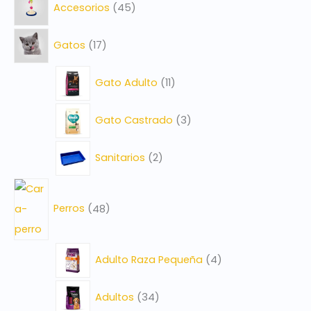
o
Accesorios
45
t
t
t
o
t
o
o
t
t
o
o
s
o
o
o
o
s
s
o
o
s
s
Gatos
17
s
s
s
s
s
s
Gato Adulto
11
Gato Castrado
3
Sanitarios
2
Perros
48
Adulto Raza Pequeña
4
Adultos
34