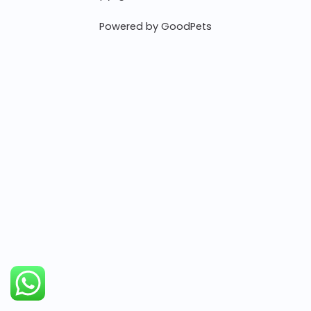
Powered by GoodPets