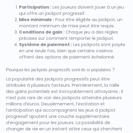
Participation :
Les joueurs doivent jouer à un jeu
qui offre un jackpot progressif.
Mise minimale :
Pour être éligible au jackpot, un
montant minimum de mise peut être requis.
Conditions de gain :
Chaque jeu a des règles
précises sur comment remporter le jackpot.
Système de paiement :
Les jackpots sont payés
en une seule fois, bien que certains casinos
offrent des options de paiement échelonné.
Pourquoi les jackpots progressifs sont-ils si populaires ?
La popularité des jackpots progressifs peut être
attribuée à plusieurs facteurs. Premièrement, la taille
des gains potentiels est incroyablement attrayante ; il
n’est pas rare de voir des jackpots atteindre plusieurs
millions d’euros. Deuxièmement, l’excitation et
l’anticipation qui accompagnent les jeux à jackpot
progressif ajoutent une couche supplémentaire
d’engagement pour les joueurs. La possibilité de
changer de vie en un instant attire ceux qui cherchent