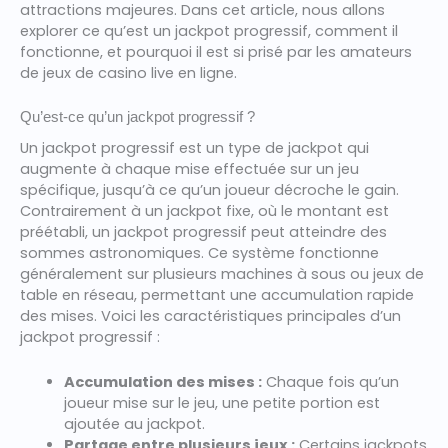
attractions majeures. Dans cet article, nous allons
explorer ce qu’est un jackpot progressif, comment il
fonctionne, et pourquoi il est si prisé par les amateurs
de jeux de casino live en ligne.
Qu’est-ce qu’un jackpot progressif ?
Un jackpot progressif est un type de jackpot qui
augmente à chaque mise effectuée sur un jeu
spécifique, jusqu’à ce qu’un joueur décroche le gain.
Contrairement à un jackpot fixe, où le montant est
préétabli, un jackpot progressif peut atteindre des
sommes astronomiques. Ce système fonctionne
généralement sur plusieurs machines à sous ou jeux de
table en réseau, permettant une accumulation rapide
des mises. Voici les caractéristiques principales d’un
jackpot progressif :
Accumulation des mises :
Chaque fois qu’un
joueur mise sur le jeu, une petite portion est
ajoutée au jackpot.
Partage entre plusieurs jeux :
Certains jackpots