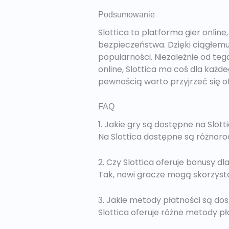
Podsumowanie
Slottica to platforma gier onlin
bezpieczeństwa. Dzięki ciągłemu
popularności. Niezależnie od te
online, Slottica ma coś dla każ
pewnością warto przyjrzeć się of
FAQ
1. Jakie gry są dostępne na Slott
Na Slottica dostępne są różnorod
2. Czy Slottica oferuje bonusy d
Tak, nowi gracze mogą skorzysta
3. Jakie metody płatności są dos
Slottica oferuje różne metody p