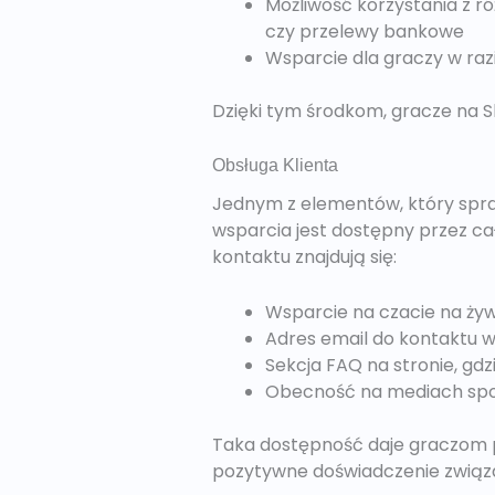
Możliwość korzystania z r
czy przelewy bankowe
Wsparcie dla graczy w ra
Dzięki tym środkom, gracze na S
Obsługa Klienta
Jednym z elementów, który sprawia
wsparcia jest dostępny przez ca
kontaktu znajdują się:
Wsparcie na czacie na żyw
Adres email do kontaktu w
Sekcja FAQ na stronie, gd
Obecność na mediach spo
Taka dostępność daje graczom p
pozytywne doświadczenie związa