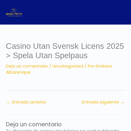
Ir
al
contenido
Casino Utan Svensk Licens 2025
> Spela Utan Spelpaus
Deja un comentario
/
Uncategorized
/ Por
Emiiano
Albarenque
←
Entrada anterior
Entrada siguiente
→
Deja un comentario
Tu dirección de correo electrónico no será publicada.