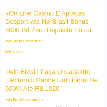
«On
«On Line Casino E Apostas
Line
Desportivas No Brasil Bônus
Casino
E
5000 Brl Zero Depósito Entrar
Apostas
Desportivas
1win Brazil
/
sebastian
No
Brasil
Bônus
Leer más »
5000
Brl
Zero
1win
1win Brasil: Faça O Cadastro
Depósito
Brasil:
Entrar
Electronic Ganhe Um Bônus De
Faça
O
500% Até R$ 1020
Cadastro
Electronic
1win Brazil
/
sebastian
Ganhe
Um