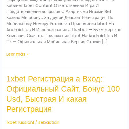
Кабинет 1хбет Content Ответственная Игра И
Предотвращение вопросов С Азартными Играми Bet
Казино Мегабонус За другой Депозит Регистрация По
Мобильному Номеру Установка Приложения 1xbet На
Android, Ios И Использование а Пк «bet — Букмекерская
Компания Скачать Приложение 1xbet На Android, Ios И
Пк — Официальная Мобильная Версия Ставки […]
Leer más »
1xbet
1xbet Регистрация а Вход:
Регистрация
Официальный Сайт, Бонус 100
а
Вход:
Usd, Быстрая И какая
Официальный
Сайт,
Регистрация
Бонус
100
1xbet russian1
/
sebastian
Usd,