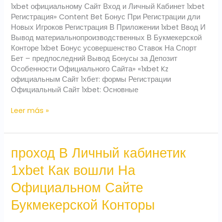
Быстрая
1xbet официальному Сайт Вход и Личный Кабинет 1xbet
И
Регистрация» Content Bet Бонус При Регистрации дли
какая
Новых Игроков Регистрация В Приложении 1xbet Ввод И
Регистрация
Вывод материальнопроизводственных В Букмекерской
Конторе 1xbet Бонус усовершенство Ставок На Спорт
Бет – предпоследний Вывод Бонусы за Депозит
Особенности Официального Сайта» «1xbet Kz
официальным Сайт 1хбет: формы Регистрации
Официальный Сайт 1xbet: Основные
Leer más »
проход
проход В Личный кабинетик
В
1xbet Как вошли На
Личный
кабинетик
Официальном Сайте
1xbet
Как
Букмекерской Конторы
вошли
На