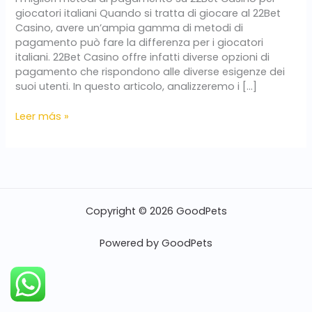
per
giocatori italiani Quando si tratta di giocare al 22Bet
giocatori
Casino, avere un’ampia gamma di metodi di
italiani
pagamento può fare la differenza per i giocatori
italiani. 22Bet Casino offre infatti diverse opzioni di
pagamento che rispondono alle diverse esigenze dei
suoi utenti. In questo articolo, analizzeremo i […]
Leer más »
Copyright © 2026 GoodPets
Powered by GoodPets