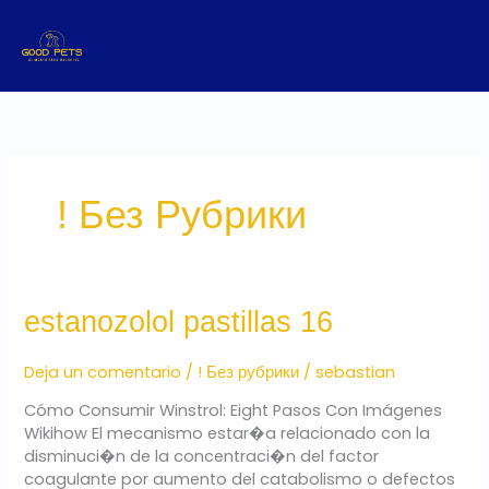
Ir
al
contenido
! Без Рубрики
estanozolol
estanozolol pastillas 16
pastillas
16
Deja un comentario
/
! Без рубрики
/
sebastian
Cómo Consumir Winstrol: Eight Pasos Con Imágenes
Wikihow El mecanismo estar�a relacionado con la
disminuci�n de la concentraci�n del factor
coagulante por aumento del catabolismo o defectos