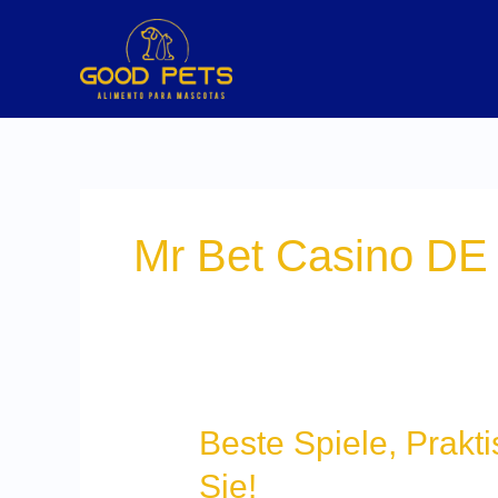
Ir
al
contenido
Mr Bet Casino DE
Beste
Beste Spiele, Prak
Spiele,
Sie!
Praktische