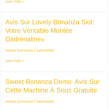
2024
Leer más »
Avis
Avis Sur Lovely Bonanza Slot:
Sur
Votre Véritable Montée
Lovely
Bonanza
Dadrénaline»
Slot:
Votre
sweet bonanza
/
sebastian
Véritable
Montée
Dadrénaline»
Leer más »
Sweet
Sweet Bonanza Demo ️ Avis Sur
Bonanza
Cette Machine À Sous Gratuite
Demo
Avis
sweet bonanza
/
sebastian
Sur