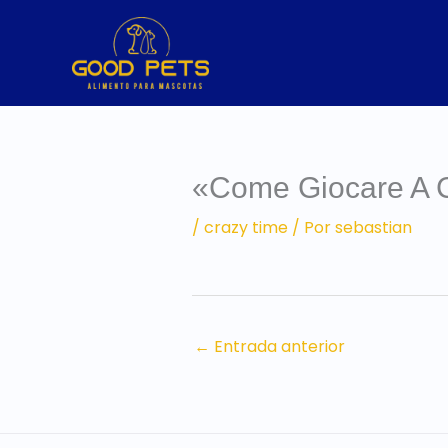
Ir
al
contenido
«Come Giocare A 
/
crazy time
/ Por
sebastian
←
Entrada anterior