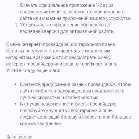
Скачать официальное приложение 1xbet из
надежного источника, например, с официального
сайта или магазина приложений вашего устройства.
Убедиться, что приложение обновлено до
последней версии для оптимальной работы.
Смена интернет-провайдера или тарифного плана
Если вы регулярно сталкиваетесь с медленным
интернетом, возможно, стоит рассмотреть смену
интернет-провайдера или вашего тарифного плана.
Учтите следующие шаги:
Сравните предложения разных провайдеров, чтобы
найти наиболее подходящее вам предложение с
лучшей скоростью и стабильностью.
В случае невозможности смены провайдера,
попробуйте улучшить свой тарифный план,
предоставляющий большую скорость или большее
количество данных.
Заключение