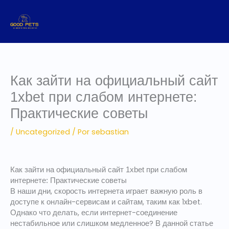
Ir
al
contenido
Как зайти на официальный сайт
1xbet при слабом интернете:
Практические советы
/
Uncategorized
/ Por
sebastian
Как зайти на официальный сайт 1xbet при слабом
интернете: Практические советы
В наши дни, скорость интернета играет важную роль в
доступе к онлайн-сервисам и сайтам, таким как 1xbet.
Однако что делать, если интернет-соединение
нестабильное или слишком медленное? В данной статье