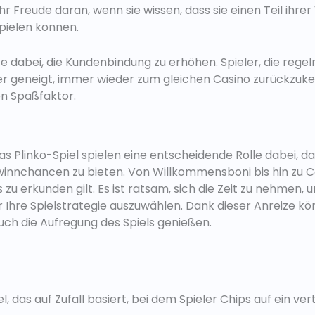
mehr Freude daran, wenn sie wissen, dass sie einen Teil i
spielen können.
te dabei, die Kundenbindung zu erhöhen. Spieler, die re
r geneigt, immer wieder zum gleichen Casino zurückzukehr
en Spaßfaktor.
 Plinko-Spiel spielen eine entscheidende Rolle dabei, da
ewinnchancen zu bieten. Von Willkommensboni bis hin zu
es zu erkunden gilt. Es ist ratsam, sich die Zeit zu nehme
r Ihre Spielstrategie auszuwählen. Dank dieser Anreize kö
uch die Aufregung des Spiels genießen.
el, das auf Zufall basiert, bei dem Spieler Chips auf ein vert