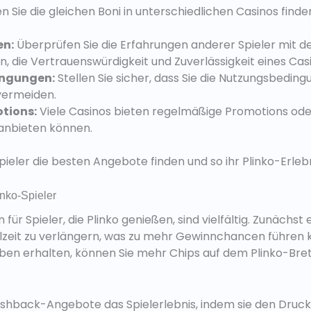
Sie die gleichen Boni in unterschiedlichen Casinos finde
en:
Überprüfen Sie die Erfahrungen anderer Spieler mit den
, die Vertrauenswürdigkeit und Zuverlässigkeit eines Cas
ingungen:
Stellen Sie sicher, dass Sie die Nutzungsbedin
vermeiden.
otions:
Viele Casinos bieten regelmäßige Promotions ode
o anbieten können.
eler die besten Angebote finden und so ihr Plinko-Erlebn
inko-Spieler
ür Spieler, die Plinko genießen, sind vielfältig. Zunächs
elzeit zu verlängern, was zu mehr Gewinnchancen führen 
 erhalten, können Sie mehr Chips auf dem Plinko-Brett 
shback-Angebote das Spielerlebnis, indem sie den Druck