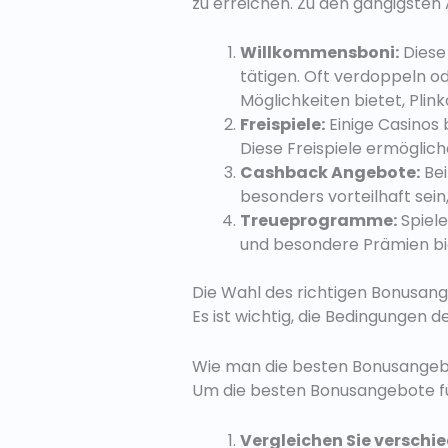
zu erreichen. Zu den gängigsten
Willkommensboni:
Diese 
tätigen. Oft verdoppeln o
Möglichkeiten bietet, Plin
Freispiele:
Einige Casinos b
Diese Freispiele ermöglich
Cashback Angebote:
Bei
besonders vorteilhaft sein,
Treueprogramme:
Spiele
und besondere Prämien bie
Die Wahl des richtigen Bonusang
Es ist wichtig, die Bedingungen d
Wie man die besten Bonusangeb
Um die besten Bonusangebote für P
Vergleichen Sie verschi