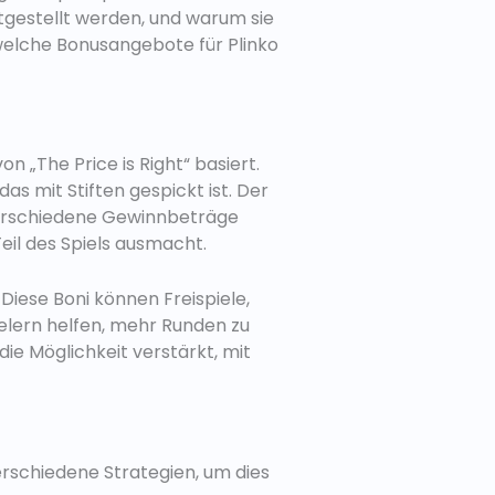
tgestellt werden, und warum sie
, welche Bonusangebote für Plinko
n „The Price is Right“ basiert.
das mit Stiften gespickt ist. Der
 verschiedene Gewinnbeträge
Teil des Spiels ausmacht.
iese Boni können Freispiele,
lern helfen, mehr Runden zu
die Möglichkeit verstärkt, mit
erschiedene Strategien, um dies