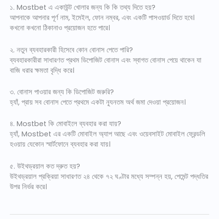
১. Mostbet এ একাউন্ট খোলার জন্য কি কি তথ্য দিতে হয়?
আপনাকে আপনার পূর্ণ নাম, ইমেইল, ফোন নম্বর, এবং একটি পাসওয়ার্ড দিতে হবে।
কখনো কখনো ঠিকানাও প্রয়োজন হতে পারে।
২. নতুন ব্যবহারকারী হিসেবে কোন বোনাস পেতে পারি?
ব্যবহারকারীরা সাধারণত প্রথম ডিপোজিট বোনাস এবং স্বাগত বোনাস পেয়ে থাকেন যা
বাজি ধরার ক্ষমতা বৃদ্ধি করে।
৩. বোনাস পাওয়ার জন্য কি ডিপোজিট জরুরি?
হ্যাঁ, প্রায় সব বোনাস পেতে প্রথমে একটা ন্যূনতম অর্থ জমা দেওয়া প্রয়োজন।
৪. Mostbet কি মোবাইলে ব্যবহার করা যায়?
হ্যাঁ, Mostbet এর একটি মোবাইল অ্যাপ আছে এবং ওয়েবসাইট মোবাইল ফ্রেন্ডলি
হওয়ায় যেকোন স্মার্টফোনে ব্যবহার করা যায়।
৫. উইথড্রয়াল কত দ্রুত হয়?
উইথড্রয়াল প্রক্রিয়া সাধারণত ২৪ থেকে ৭২ ঘণ্টার মধ্যে সম্পন্ন হয়, পেমেন্ট পদ্ধতির
উপর নির্ভর করে।