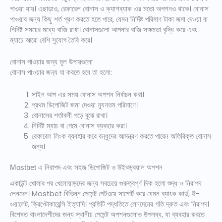
পাওয়া যায়। এছাড়াও, রেফারেল বোনাস ও ক্যাশব্যাক এর মতো অপশনও থাকে। বোনাস
পাওয়ার জন্য কিছু শর্ত পূরণ করতে হতে পারে, যেমন নির্দিষ্ট পরিমাণ টাকা জমা দেওয়া বা
নিদিষ্ট সময়ের মধ্যে বাজি রাখা। বোনাসগুলো আপনার বাজি সক্ষমতা বৃদ্ধি করে এবং
ম্যাচে আরো বেশি সুযোগ তৈরি করে।
বোনাস পাওয়ার জন্য মূল উপায়গুলো
বোনাস পাওয়ার জন্য যা করতে হবে তা হলো:
সাইন আপ এর সময় বোনাস অপশন নির্বাচন করা।
প্রথম ডিপোজিট জমা দেওয়া ন্যূনতম পরিমাণে।
বোনাসের শর্তাবলী পড়ে বুঝে রাখা।
নির্দিষ্ট ম্যাচ বা গেমে বোনাস ব্যবহার করা।
রেফারেল লিংক ব্যবহার করে বন্ধুদের আমন্ত্রণ করতে পারেন অতিরিক্ত বোনাস
জন্য।
Mostbet এ নিরাপদ এবং সহজ ডিপোজিট ও উইথড্রয়াল অপশন
একাউন্ট খোলার পর খেলোয়াড়দের জন্য সবচেয়ে গুরুত্বপূর্ণ দিক হলো শুদ্ধ ও নিরাপদ
লেনদেন। Mostbet বিভিন্ন পেমেন্ট গেটওয়ে সাপোর্ট করে যেমন ব্যাংক কার্ড, ই-
ওয়ালেট, ক্রিপ্টোকারেন্সি ইত্যাদি। প্রতিটি পদ্ধতিতে লেনদেনের গতি দ্রুত এবং নিরাপদ।
বিশেষত বাংলাদেশীদের জন্য স্থানীয় পেমেন্ট অপশনগুলোও উপলব্ধ, যা ব্যবহার করতে