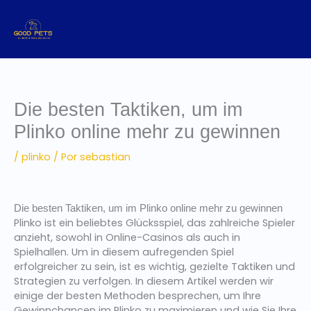
Ir
al
contenido
Die besten Taktiken, um im
Plinko online mehr zu gewinnen
/
plinko
/ Por
sebastian
Die besten Taktiken, um im Plinko online mehr zu gewinnen
Plinko ist ein beliebtes Glücksspiel, das zahlreiche Spieler
anzieht, sowohl in Online-Casinos als auch in
Spielhallen. Um in diesem aufregenden Spiel
erfolgreicher zu sein, ist es wichtig, gezielte Taktiken und
Strategien zu verfolgen. In diesem Artikel werden wir
einige der besten Methoden besprechen, um Ihre
Gewinnchancen im Plinko zu maximieren und wie Sie Ihre