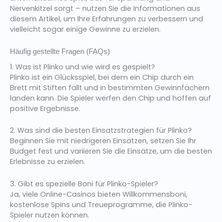
Nervenkitzel sorgt – nutzen Sie die Informationen aus
diesem Artikel, um Ihre Erfahrungen zu verbessern und
vielleicht sogar einige Gewinne zu erzielen.
Häufig gestellte Fragen (FAQs)
1. Was ist Plinko und wie wird es gespielt?
Plinko ist ein Glücksspiel, bei dem ein Chip durch ein
Brett mit Stiften fällt und in bestimmten Gewinnfächern
landen kann. Die Spieler werfen den Chip und hoffen auf
positive Ergebnisse.
2. Was sind die besten Einsatzstrategien für Plinko?
Beginnen Sie mit niedrigeren Einsätzen, setzen Sie Ihr
Budget fest und variieren Sie die Einsätze, um die besten
Erlebnisse zu erzielen.
3. Gibt es spezielle Boni für Plinko-Spieler?
Ja, viele Online-Casinos bieten Willkommensboni,
kostenlose Spins und Treueprogramme, die Plinko-
Spieler nutzen können.