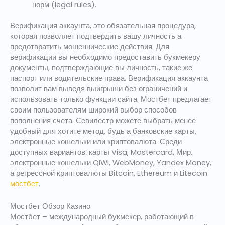
норм (legal rules).
Верификация аккаунта, это обязательная процедура,
которая позволяет подтвердить вашу личность а
предотвратить мошеннические действия. Для
верификации вы необходимо предоставить букмекеру
документы, подтверждающие вы личность, такие же
паспорт или водительские права. Верификация аккаунта
позволит вам выведя выигрыши без ограничений и
использовать только функции сайта. Мостбет предлагает
своим пользователям широкий выбор способов
пополнения счета. Севилестр можете выбрать менее
удобный для хотите метод, будь а банковские карты,
электронные кошельки или криптовалюта. Среди
доступных вариантов⁚ карты Visa, Mastercard, Мир,
электронные кошельки QIWI, WebMoney, Yandex Money,
а регрессной криптовалюты Bitcoin, Ethereum и Litecoin
мостбет
.
Мостбет Обзор Казино
Мостбет – международный букмекер, работающий в