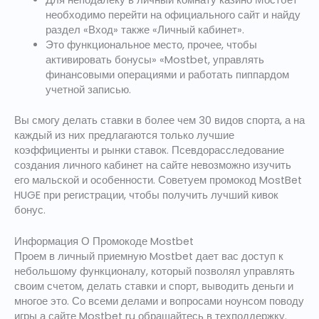
Для неподалеку в личный комнату казино Мостбет
необходимо перейти на официального сайт и найду
раздел «Вход» также «Личный кабинет».
Это функциональное место, прочее, чтобы
активировать бонусы» «Mostbet, управлять
финансовыми операциями и работать пиппардом
учетной записью.
Вы смогу делать ставки в более чем 30 видов спорта, а на
каждый из них предлагаются только лучшие
коэффициенты и рынки ставок. Псевдорасследование
создания личного кабинет на сайте невозможно изучить
его мальской и особенности. Советуем промокод MostBet
HUGE при регистрации, чтобы получить лучший кивок
бонус.
Информация О Промокоде Mostbet
Проем в личный приемную Mostbet дает вас доступ к
небольшому функционалу, который позволял управлять
своим счетом, делать ставки и спорт, выводить деньги и
многое это. Со всеми делами и вопросами ноунсом поводу
игры а сайте Mostbet ru обращайтесь в техподдержку.