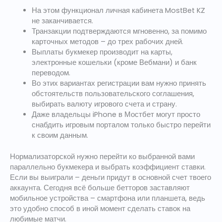
На этом функционал личная кабинета MostBet KZ
не заканчивается.
Транзакции подтверждаются мгновенно, за помимо
карточных методов – до трех рабочих дней.
Выплаты букмекер производит на карты,
электронные кошельки (кроме Вебмани) и банк
переводом.
Во этих вариантах регистрации вам нужно принять
обстоятельств пользовательского соглашения,
выбирать валюту игрового счета и страну.
Даже владельцы iPhone в Мостбет могут просто
снабдить игровым порталом только быстро перейти
к своим данным.
Нормализаторской нужно перейти ко выбранной вами
параллельно букмекера и выбрать коэффициент ставки.
Если вы выиграли – деньги придут в основной счет твоего
аккаунта. Сегодня всё больше бетторов заставляют
мобильное устройства – смартфона или планшета, ведь
это удобно способ в иной момент сделать ставок на
любимые матчи.