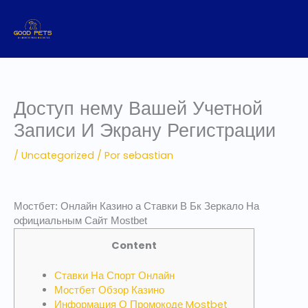
Ir
al
contenido
Доступ нему Вашей Учетной
Записи И Экрану Регистрации
/
Uncategorized
/ Por
sebastian
Мостбет: Онлайн Казино а Ставки В Бк Зеркало На
официальным Сайт Mostbet
Content
Ставки На Спорт Онлайн
Мостбет Обзор Казино
Информация О Промокоде Mostbet