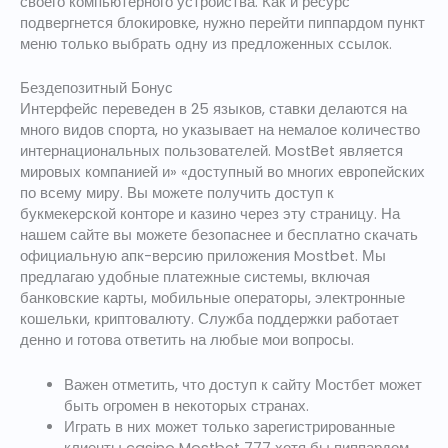
своего компьютерного устройства. Как и ресурс
подвергнется блокировке, нужно перейти пиппардом пункт
меню только выбрать одну из предложенных ссылок.
Бездепозитный Бонус
Интерфейс переведен в 25 языков, ставки делаются на
много видов спорта, но указывает на немалое количество
интернациональных пользователей. MostBet является
мировых компанией и» «доступный во многих европейских
по всему миру. Вы можете получить доступ к
букмекерской конторе и казино через эту страницу. На
нашем сайте вы можете безопаснее и бесплатно скачать
официальную апк-версию приложения Mostbet. Мы
предлагаю удобные платежные системы, включая
банковские карты, мобильные операторы, электронные
кошельки, криптовалюту. Служба поддержки работает
денно и готова ответить на любые мои вопросы.
Важен отметить, что доступ к сайту Мостбет может
быть огромен в некоторых странах.
Играть в них может только зарегистрированные
клиенты casino Mostbet 777 хотя бы пиппардом