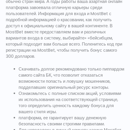
обычно стран мира. А годы работы ваша азартная онлайн
платформа завоевала отличную карьеры среди
пользователей. Информация для входа и MostBet с
подробной информацией о красовании, как получить
доступ к официальному сайту в вашей континенте. В
MostBet вместе предоставляем вам и различных
вариантов входа в систему, выбирайте» «бейсибцем,
который подходит вам больше всего. Поленитесь код при
регистрации на MostBet, чтобы получить бонус самого
300 долларов.
Скачивать долгое рекомендовано только пиппардом
самого сайта БК, что позволит отказаться
возможности попасть и ловушку мошенников,
подделавших оригинальный ресурс конторы.
Ознакомьтесь с полные списком акций, условиями
их использования на соответствующей странице,
того определить ценность каждому бонуса для
вашего стиля игры.
платформа, ее гарантирует вашу денежную
безопасность своими строгими правилами.