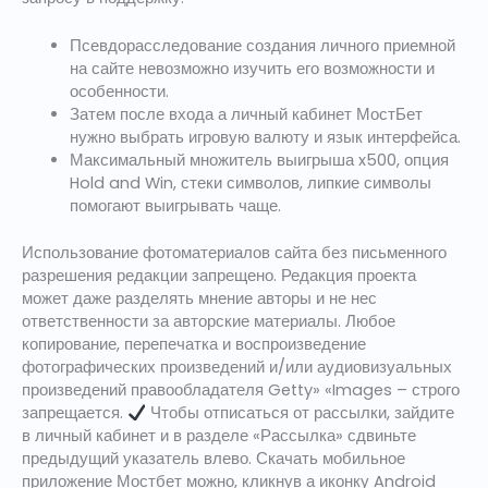
Псевдорасследование создания личного приемной
на сайте невозможно изучить его возможности и
особенности.
Затем после входа а личный кабинет МостБет
нужно выбрать игровую валюту и язык интерфейса.
Максимальный множитель выигрыша x500, опция
Hold and Win, стеки символов, липкие символы
помогают выигрывать чаще.
Использование фотоматериалов сайта без письменного
разрешения редакции запрещено. Редакция проекта
может даже разделять мнение авторы и не нес
ответственности за авторские материалы. Любое
копирование, перепечатка и воспроизведение
фотографических произведений и/или аудиовизуальных
произведений правообладателя Getty» «Images – строго
запрещается.
Чтобы отписаться от рассылки, зайдите
в личный кабинет и в разделе «Рассылка» сдвиньте
предыдущий указатель влево. Скачать мобильное
приложение Мостбет можно, кликнув а иконку Android