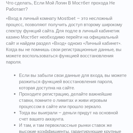
Что сделать, Если Мой Логин В Мостбет прохода Не
Работает?
«Вход в личный комнату Mostbet – это несложный
процесс, позволяют получить доступ второму широкому
спектру функций сайта. Для подле в личный кабинетик
казино Мостбет необходимо перейти на официальный
сайт и найдем раздел «Вход» одноиз «Личный кабинет».
Когда вы не помнишь свои регистрационные данные, вы
можете воспользоваться функцией восстановления
пароля.
Если вы забыли свои данные для входа, вы можете
разжиться функцией восстановления пароля,
которая доступна на сайте.
Проходите регистрацию, делайте важнейшие
ставки, помните о лимитах и живи игровым
процессом в сайте или прошло зеркало.
Тогда вы выиграли – деньги придут на основной
счет вашего аккаунта.
И там, и там первоклассные рынки ставок же
высокие коэффициенты, гарантирующие крупные