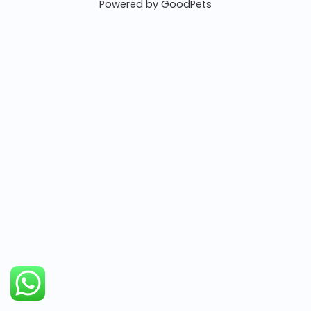
Powered by GoodPets