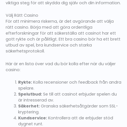
viktiga steg för att skydda dig själv och din information.
Välj Rätt Casino
För att minimera riskerna, är det avgörande att välja
rätt casino. Börja med att göra ordentliga
efterforskningar för att säkerställa att casinot har ett
gott rykte och är pålitligt. Ett bra casino bör ha ett brett
utbud av spel, bra kundservice och starka
säkerhetsprotokoll.
Här är en lista över vad du bör kolla efter när du väljer
casino:
Rykte:
Kolla recensioner och feedback från andra
spelare.
Spelutbud:
Se till att casinot erbjuder spelen du
är intresserad av.
Säkerhet:
Granska säkerhetsåtgärder som SSL-
kryptering.
Kundservice:
Kontrollera att de erbjuder stöd
dygnet runt.