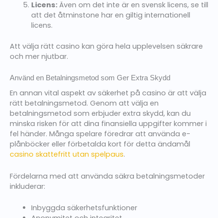
Licens:
Även om det inte är en svensk licens, se till
att det åtminstone har en giltig internationell
licens.
Att välja rätt casino kan göra hela upplevelsen säkrare
och mer njutbar.
Använd en Betalningsmetod som Ger Extra Skydd
En annan vital aspekt av säkerhet på casino är att välja
rätt betalningsmetod. Genom att välja en
betalningsmetod som erbjuder extra skydd, kan du
minska risken för att dina finansiella uppgifter kommer i
fel händer. Många spelare föredrar att använda e-
plånböcker eller förbetalda kort för detta ändamål
casino skattefritt utan spelpaus
.
Fördelarna med att använda säkra betalningsmetoder
inkluderar:
Inbyggda säkerhetsfunktioner