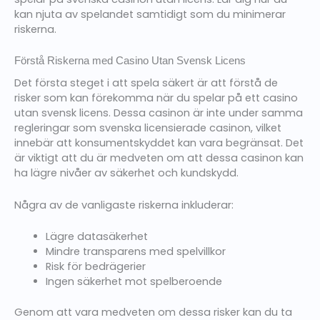
kan njuta av spelandet samtidigt som du minimerar
riskerna.
Förstå Riskerna med Casino Utan Svensk Licens
Det första steget i att spela säkert är att förstå de
risker som kan förekomma när du spelar på ett casino
utan svensk licens. Dessa casinon är inte under samma
regleringar som svenska licensierade casinon, vilket
innebär att konsumentskyddet kan vara begränsat. Det
är viktigt att du är medveten om att dessa casinon kan
ha lägre nivåer av säkerhet och kundskydd.
Några av de vanligaste riskerna inkluderar:
Lägre datasäkerhet
Mindre transparens med spelvillkor
Risk för bedrägerier
Ingen säkerhet mot spelberoende
Genom att vara medveten om dessa risker kan du ta