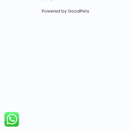
Powered by GoodPets