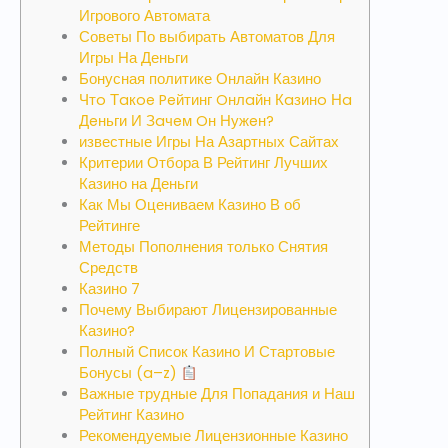
Игрового Автомата
Советы По выбирать Автоматов Для
Игры На Деньги
Бонусная политике Онлайн Казино
Чтo Тaкoe Peйтинг Oнлaйн Кaзинo Нa
Дeньги И Зaчeм Oн Нужeн?
известные Игры На Азартных Сайтах
Критерии Отбора В Рейтинг Лучших
Казино на Деньги
Как Мы Оцениваем Казино В об
Рейтинге
Методы Пополнения только Снятия
Средств
Казино 7
Почему Выбирают Лицензированные
Казино?
Полный Список Казино И Стартовые
Бонусы (a–z)
Важные трудные Для Попадания и Наш
Рейтинг Казино
Рекомендуемые Лицензионные Казино