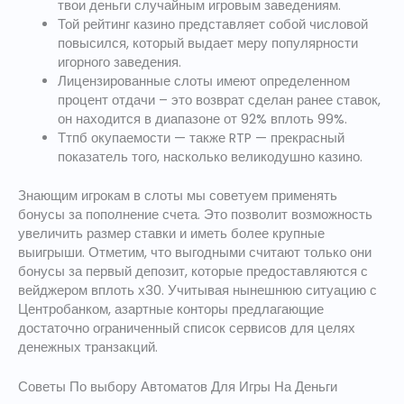
твои деньги случайным игровым заведениям.
Той рейтинг казино представляет собой числовой
повысился, который выдает меру популярности
игорного заведения.
Лицензированные слоты имеют определенном
процент отдачи – это возврат сделан ранее ставок,
он находится в диапазоне от 92% вплоть 99%.
Ттпб окупаемости — также RTP — прекрасный
показатель того, насколько великодушно казино.
Знающим игрокам в слоты мы советуем применять
бонусы за пополнение счета. Это позволит возможность
увеличить размер ставки и иметь более крупные
выигрыши. Отметим, что выгодными считают только они
бонусы за первый депозит, которые предоставляются с
вейджером вплоть х30. Учитывая нынешнюю ситуацию с
Центробанком, азартные конторы предлагающие
достаточно ограниченный список сервисов для целях
денежных транзакций.
Советы По выбору Автоматов Для Игры На Деньги