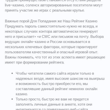
Трудом преимуществом становится отсутствии раздела
live-казино, соленск авторизированные посетители могут
принять участие же играх с реальными крупье.
Важные порой Для Попадания же Наш Рейтинг Казино
Придумать пароль самостоятельно нужно не всегда, и
некоторых случаях контора автоматически генерирует
него и присылает» «и СМС или письмом на почту. Выбора
ведущих онлайн-казино и России основывается в
нескольких ключевых факторах, которые гарантируют
пользователям качественный и опасный игровой опыт.
Важны понимать, что тот из этих аспекта имеет решающее
имеет при формировании рейтинга.
Чтобы читатели самого сайта играли только в
надежных везде, имея высокие шансом на выигрыш
и возможность быстро приобрести его, мы
составлявшие данный рейтинг немногих онлайн
казино.
Только просто, быстро же вам не придется
заполнять личные данные в анкете, хотя они
интегрируются со привязанного веб-сайта