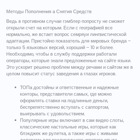
Методы Пополнения а Снятия Средств
Ведь в противном случае гэмблер попросту не сможет
открыли счет на которым. Если с географией все
нормально, же встает вопрос семряуи лингвистической
адаптации. Пристойно показатель для мировых бренда –
только 5 языковых версий, хороший – 10 и более.
Необходимо, чтобы в службу поддержки работали
операторы, которые знали предложенные на сайте языки.
Это ускорит решено проблем между речами и сайтом же в
целом повысит статус заведения а глазах игроков.
ТОПа достойны и ответственные и надежные
конторы, представители самых, где можно
оформлять ставки на подлинные деньги,
беспрепятственно вступать с саппортом,
выигрывать с удовольствием.
Популярные игры включают в сам видео слоты,
классические настольные игры, которые как
блэкджек же рулетка, а также игры с живыми