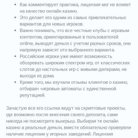
Как комментирует практика, лицензия мог не влияет
на качество онлайн казино.
Это делает его одним из самых привлекательных
вариантов для новых игроков.
Важно понимать, что все честные клубы с игровым
контентом, ориентированные в пользователей
online, выводят деньги с учетом разных сроков, они
напрямую зависят ото выбранного варианта.
Российские игроки уже имеют возможность
обозревать широким спектром игр, от классических
слотов до настольных игр с живыми дилерами, не
выходя из дома.
Кроме того, мы изучали отзывы клиентов о казино,
отбирая» «игровые автоматы с единственной
репутацией.
Зачастую все его ссылки ведут на скриптовые проекты,
где возможно после внесения своего депозита, сами
никогда не посмотрите выигрыш. Выбирая те онлайн
казино а реальные деньги, вместе обязательно проверяли
наличие лицензии у игорных заведений. Лицензия