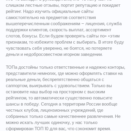
слишком лестные отзывы, портит репутацию и покидает
рейтинг. Надо изучить официальные сайты
самостоятельно на предметов соответствия
вышеперечисленным соображениям – лицензия, служба
поддержки клиентов, скорость выплат, ассортимент
слотов, бонусы. Если будем проверять сайты по» «этим
признакам, то избежите проблем с выбирать. В итоге буду
чувствовать себя уверенно, не боятся, но потеряете
деньги и недобросовестном игорном заведении.
ТОПа достойны только ответственные и надежно конторы,
представители немногих, где можно оформлять ставки на
реальные деньги, беспрепятственно общаться с
саппортом, выигрывать с удовольствием. Только вы
остановите наш выбор на просторном с высоким
рейтингом, то автоматически существенно повысите
шансы в победу. Сегодня а территории России вообще
честных клубов, лицензионных учреждений, где
собранных только самые качественнее развлечения. Не
можно искать лучших одиночку, у нас только
сформирован ТОП 10 для вас, что сэкономит время.