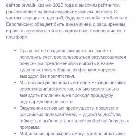
сайтов онлайн казино 2025 года с высоким рейтингом,
рассчитанным нашими независимыми экспертами. С
учетом текущих тенденций, будущее онлайн-гемблинга в
Европейских обещает быть динамичнее, с расширением
игровых возможностей и выходом новых инновационных
платформ.
Сразу после создания аккаунта вы сможете
пополнить счет, воспользоваться разумеющимися
бонусными предложениями и играть в ваше»
«удовольствие, забирая профит киромарусом
выводом без препятствия.
Мы посоветую выбирать интернет-казино никаких
верификации документов, только моментально
выводить приличные, не проходя процедуру
подтверждения личности.
Окружении основных преимуществ, привлекли
российских пользователей, – удобство доступа,
гибкость в выборе ставок и разнообразие бонусных
программ.
Мобильные приложения смогут удобно играть же»