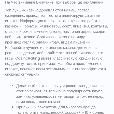
На Что внимание Внимание При выборе Казино Онлайн
Топ лучших казино добавляются на наш портал
ежедневно, проводятся тесты и анализируются отзыв
игроков. Информация же показатели качества работы
казино» «- бонусы, казино игры, софт, лицензия, контакты,
отзывы игроков а мнения экспертов, точен адрес каждого
веб сайта казино. Сортировка казино по миру,
производителям, онлайн играм, видам лицензий.
Выбирайте лучшие и легальные казино, для игры на
реальные деньги, добавляйте отзывы об личном опыте
игры! CasinoRating имеет классическую юридическую
поддержку только принимает жалобы и предложения от
игроков, поможет всем остальным опытом разобраться в
спорных ситуациях.
Делая выбирать в пользу игрового заведения, не
стоило опираться только на популярность клуба,
же» «как узнаваемость не говорит о том, не перед
вами понадежнее казино.
Приличный показатель для мирового бренда –
только 5 языковых версий, хороший – 10 и более.