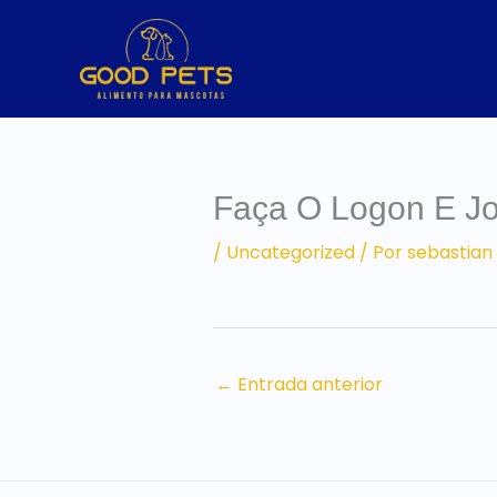
Ir
al
contenido
Faça O Logon E Jo
/
Uncategorized
/ Por
sebastian
←
Entrada anterior