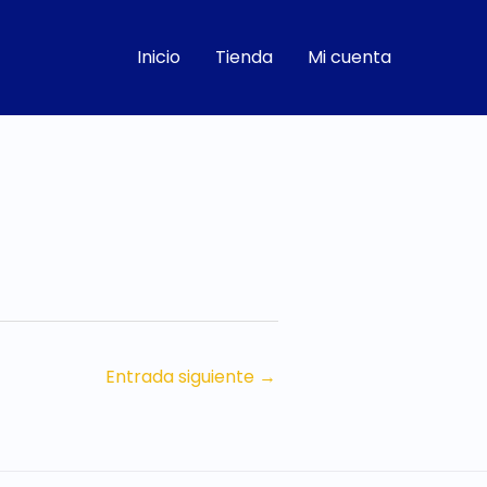
Inicio
Tienda
Mi cuenta
Entrada siguiente
→