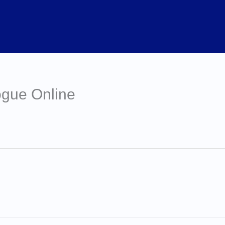
gue Online