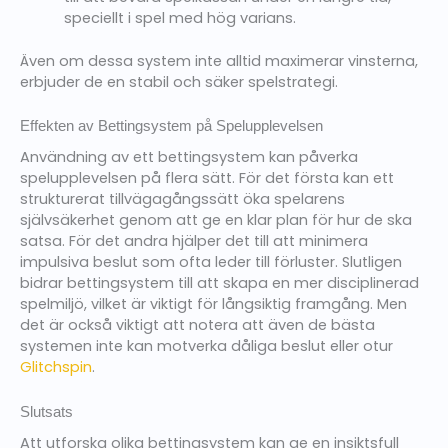
speciellt i spel med hög varians.
Även om dessa system inte alltid maximerar vinsterna,
erbjuder de en stabil och säker spelstrategi.
Effekten av Bettingsystem på Spelupplevelsen
Användning av ett bettingsystem kan påverka
spelupplevelsen på flera sätt. För det första kan ett
strukturerat tillvägagångssätt öka spelarens
självsäkerhet genom att ge en klar plan för hur de ska
satsa. För det andra hjälper det till att minimera
impulsiva beslut som ofta leder till förluster. Slutligen
bidrar bettingsystem till att skapa en mer disciplinerad
spelmiljö, vilket är viktigt för långsiktig framgång. Men
det är också viktigt att notera att även de bästa
systemen inte kan motverka dåliga beslut eller otur
Glitchspin
.
Slutsats
Att utforska olika bettingsystem kan ge en insiktsfull