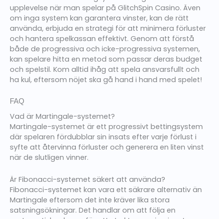
upplevelse när man spelar på GlitchSpin Casino. Även
om inga system kan garantera vinster, kan de rätt
använda, erbjuda en strategi för att minimera förluster
och hantera spelkassan effektivt. Genom att förstå
både de progressiva och icke-progressiva systemen,
kan spelare hitta en metod som passar deras budget
och spelstil. Kom alltid ihåg att spela ansvarsfullt och
ha kul, eftersom nöjet ska gå hand i hand med spelet!
FAQ
Vad är Martingale-systemet?
Martingale-systemet är ett progressivt bettingsystem
där spelaren fördubblar sin insats efter varje förlust i
syfte att återvinna förluster och generera en liten vinst
när de slutligen vinner.
Är Fibonacci-systemet säkert att använda?
Fibonacci-systemet kan vara ett säkrare alternativ än
Martingale eftersom det inte kräver lika stora
satsningsökningar. Det handlar om att följa en