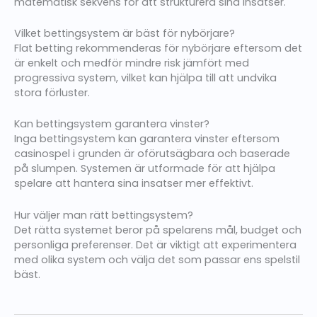
matematisk sekvens för att strukturera sina insatser.
Vilket bettingsystem är bäst för nybörjare?
Flat betting rekommenderas för nybörjare eftersom det
är enkelt och medför mindre risk jämfört med
progressiva system, vilket kan hjälpa till att undvika
stora förluster.
Kan bettingsystem garantera vinster?
Inga bettingsystem kan garantera vinster eftersom
casinospel i grunden är oförutsägbara och baserade
på slumpen. Systemen är utformade för att hjälpa
spelare att hantera sina insatser mer effektivt.
Hur väljer man rätt bettingsystem?
Det rätta systemet beror på spelarens mål, budget och
personliga preferenser. Det är viktigt att experimentera
med olika system och välja det som passar ens spelstil
bäst.