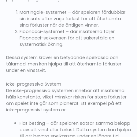
Martingale-systemet – där spelaren fördubblar
sin insats efter varje förlust för att återhämta
sina förluster när de äntligen vinner.
Fibonacci-systemet – där insatserna följer
Fibonacci-sekvensen för att säkerställa en
systematisk ökning.
Dessa system kräver en betydande spelkassa och
tålamod, men kan hjälpa till att återhämta förluster
under en vinstsvit.
Icke-progressiva System
De icke-progressiva systemen innebär att insatserna
hålls konstanta, vilket minskar risken för stora förluster
om spelet inte går som planerat. Ett exempel på ett
icke-progressivt system är:
Flat betting – där spelaren satsar samma belopp
oavsett vinst eller förlust. Detta system kan hjälpa
till att bevara spelkassan under en längre tid,