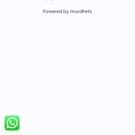
Powered by GoodPets