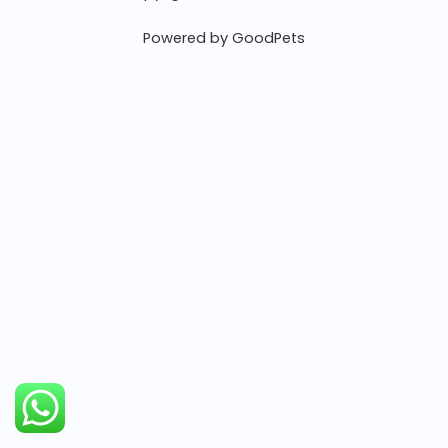
Powered by GoodPets