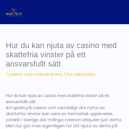
Ir
al
contenido
Hur du kan njuta av casino med
skattefria vinster på ett
ansvarsfullt sätt
/
casino utan svensk licens
/ Por
sebastian
Hur du kan njuta av casino med skattefria vinster på ett
ansvarsfullt sätt
Att spela på casino och samtidigt dra nytta av
skattefria vinster kan vara en fantastisk upplevelse,
särskilt i Sverige där många casinon erbjuder just detta.
Men hur gör man egentligen för att njuta av detta på