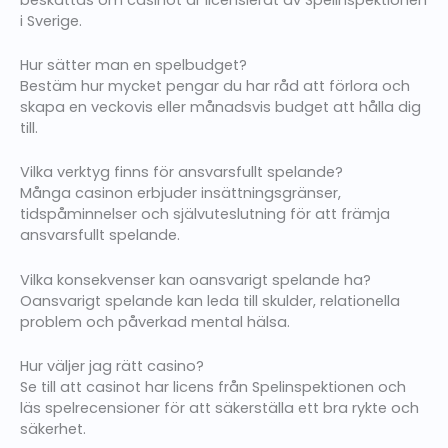
i Sverige.
Hur sätter man en spelbudget?
Bestäm hur mycket pengar du har råd att förlora och
skapa en veckovis eller månadsvis budget att hålla dig
till.
Vilka verktyg finns för ansvarsfullt spelande?
Många casinon erbjuder insättningsgränser,
tidspåminnelser och självuteslutning för att främja
ansvarsfullt spelande.
Vilka konsekvenser kan oansvarigt spelande ha?
Oansvarigt spelande kan leda till skulder, relationella
problem och påverkad mental hälsa.
Hur väljer jag rätt casino?
Se till att casinot har licens från Spelinspektionen och
läs spelrecensioner för att säkerställa ett bra rykte och
säkerhet.