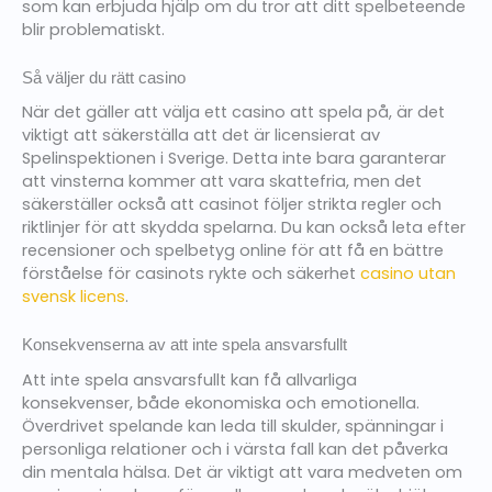
som kan erbjuda hjälp om du tror att ditt spelbeteende
blir problematiskt.
Så väljer du rätt casino
När det gäller att välja ett casino att spela på, är det
viktigt att säkerställa att det är licensierat av
Spelinspektionen i Sverige. Detta inte bara garanterar
att vinsterna kommer att vara skattefria, men det
säkerställer också att casinot följer strikta regler och
riktlinjer för att skydda spelarna. Du kan också leta efter
recensioner och spelbetyg online för att få en bättre
förståelse för casinots rykte och säkerhet
casino utan
svensk licens
.
Konsekvenserna av att inte spela ansvarsfullt
Att inte spela ansvarsfullt kan få allvarliga
konsekvenser, både ekonomiska och emotionella.
Överdrivet spelande kan leda till skulder, spänningar i
personliga relationer och i värsta fall kan det påverka
din mentala hälsa. Det är viktigt att vara medveten om