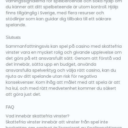
varningssignalerna för spelberoende och söka hjälp om
du känner att ditt spelbeteende är utom kontroll. Hjälp
finns tillgänglig i Sverige, med flera resurser och
stödlinjer som kan guidar dig tillbaka till ett säkrare
spelande.
Slutsats
Sammanfattningsvis kan spel på casino med skattefria
vinster vara en mycket rolig och givande upplevelse om
det görs på ett ansvarsfullt sätt. Genom att förstå vad
det innebär, sätta upp en budget, använda
ansvarsfulla spelverktyg och välja rätt casino, kan du
njuta av ditt spelande utan risk för negativa
konsekvenser. Kom ihåg att målet med att spela är att
ha kul, och med rätt medvetenhet kommer du säkert
att göra just det.
FAQ
Vad innebär skattefria vinster?
Skattefria vinster innebär att vinster från spel inte
beskattas om casinot är licensierat av Spelinspektionen