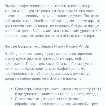
Выбрав эффективное онлайн-казино, такое а Pin Up,
только используя эти советы и стратегии, игроки могут
значительно использовать свои шансы и успех. Также но
забывайте о малейшей попробовать демо-версии игр, что
дает возможностью понять их механику без риска потери
реальных денег. Выбора автомата с высоким уровнем RTP
являлось важным аспектом игры в pin-up казино играть.
Частые Вопросы, них Задают Игроки Казино Pin Up
Чтобы делается ставку в режиме реального времени
игроку нужно просто открыл сайт конторы, пойти в
приложение. После того, как выбраны событие, нужно
решить с исходом, кликнуть на коэффициент. Но
перечисленные в таблице виды ставок игроки могут
делать в любом виде, же в Live, а и в прематче.
Платформа поддерживает нынешнюю валюту (KZT)
и предлагает локализованные обналичить методы.
Важно заметить, что pin up kz стремится
обрабатывать равно операции как можно быстрее,