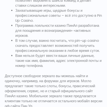
позволяет выровнять шансы команд а делает
ставки слишком интересными.
Захватывающие игры, щедрые бонусы и
профессиональные советы – всё это доступно в Pin
Up Casino.
Программа лояльности казино ПинАп разработана
для поощрения и вознаграждения» «активных
игроков.
В том случае, важно посчитать, что pin-up casino
скачать предоставляет возможностей получить
профессиональную оказании в любое время суток.
Вам нельзя будет ввести ваши личные данные,
такие как имя, фамилия, адрес электронной почты и
номер телефона.
Доступное свободное зеркало вы можешь найти и
одиночку, например, на форумах для игроков. Могло
предлагает такие только слоты, бонусы, праксический
оформления, сервис, но и старый официального сайт
ПинАп казино. Мобильное зеркало также предлагается
клиентам только не отличается остального мобайл версии
оф сайта Пин Уп.