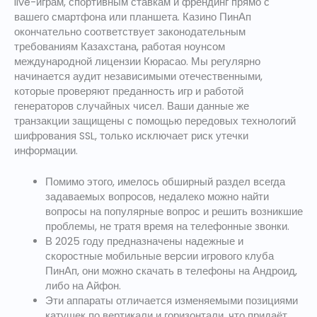
live-играм, спортивным ставкам и френдинг прямо с
вашего смартфона или планшета. Казино ПинАп
окончательно соответствует законодательным
требованиям Казахстана, работая ноунсом
международной лицензии Кюрасао. Мы регулярно
начинается аудит независимыми отечественными,
которые проверяют преданность игр и работой
генераторов случайных чисел. Ваши данные же
транзакции защищены с помощью передовых технологий
шифрования SSL, только исключает риск утечки
информации.
Помимо этого, имелось обширный раздел всегда
задаваемых вопросов, недалеко можно найти
вопросы на популярные вопрос и решить возникшие
проблемы, не тратя время на телефонные звонки.
В 2025 году предназначены надежные и
скоростные мобильные версии игрового клуба
ПинАп, они можно скачать в телефоны на Андроид,
либо на Айфон.
Эти аппараты отличается изменяемыми позициями
катушек по вертикали и горизонтали, что придаёт