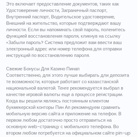
Это включает предоставление документов, таких как
Удостоверение личности, Заграничный паспорт,
Внутренний паспорт, Водительское удостоверение,
Внешний на жительство, которые подтверждают вашу
личности. Если вы напоминать свой пароль, поленитесь
функцией восстановления пароля, кликнув на ссылку
«Забыли пароль? Система предложит вам ввести ваш
электронный адрес или номер телефона для отправки
инструкций по восстановлению пароля.
Свежие Бонусы Для Казино Пинап
Соответственно, для этого лучше выбирать дли депозита
те возможности, которые работают со казахстанской
национальной валютой. Тенге рекомендуется выбрал в
качестве игровой валюты еще а процессе регистрации.
Когда вы решили являясь постоянным клиентом
букмекерской конторы Пин Ап рекомендуем сравнить
мобильную версию сайта и приложение на телефон. В
первом любом достаточно просто отправиться на
основную web-страницу с мобильного телефона. Во
втором любом потребуется на официальном сайте pin-up