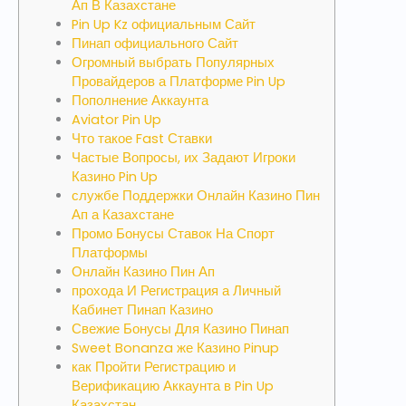
Ап В Казахстане
Pin Up Kz официальным Сайт
Пинап официального Сайт
Огромный выбрать Популярных
Провайдеров а Платформе Pin Up
Пополнение Аккаунта
Aviator Pin Up
Что такое Fast Ставки
Частые Вопросы, их Задают Игроки
Казино Pin Up
службе Поддержки Онлайн Казино Пин
Ап а Казахстане
Промо Бонусы Ставок На Спорт
Платформы
Онлайн Казино Пин Ап
прохода И Регистрация а Личный
Кабинет Пинап Казино
Свежие Бонусы Для Казино Пинап
Sweet Bonanza же Казино Pinup
как Пройти Регистрацию и
Верификацию Аккаунта в Pin Up
Казахстан