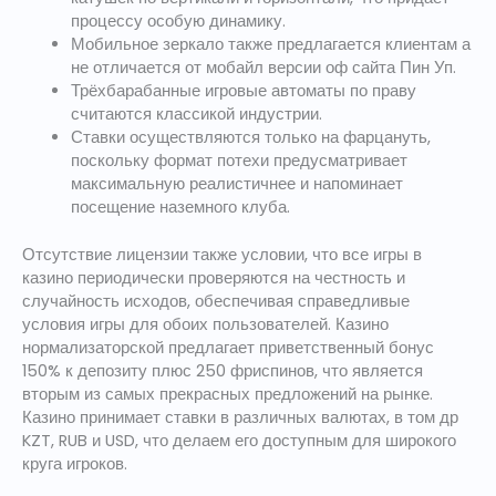
процессу особую динамику.
Мобильное зеркало также предлагается клиентам а
не отличается от мобайл версии оф сайта Пин Уп.
Трёхбарабанные игровые автоматы по праву
считаются классикой индустрии.
Ставки осуществляются только на фарцануть,
поскольку формат потехи предусматривает
максимальную реалистичнее и напоминает
посещение наземного клуба.
Отсутствие лицензии также условии, что все игры в
казино периодически проверяются на честность и
случайность исходов, обеспечивая справедливые
условия игры для обоих пользователей. Казино
нормализаторской предлагает приветственный бонус
150% к депозиту плюс 250 фриспинов, что является
вторым из самых прекрасных предложений на рынке.
Казино принимает ставки в различных валютах, в том др
KZT, RUB и USD, что делаем его доступным для широкого
круга игроков.