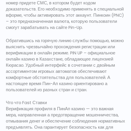
номер придете СМС, в котором будет кодом
доказательств. Его необходимо применять в специальной
вформе, чтобы активировать этот аккаунт. Пинкоин (PNC)
– это предназначенная валюта, которую пользователи
смогут зарабатывать на сайте Pin-Up.
Обратившись на горячую линию службы помощью, можно
выяснить чрезвычайно прохождения регистрации или
верификации в онлайн режиме. PIN UP – официальное
онлайн казино в Казахстане, обладающее лицензией
Кюрасао. Удобный интерфейс в сочетании с двойным
ассортиментом игровых автоматов обеспечивают
комфортные обстоятельства для пользователей. А
настоящее время Пин-Ап казино ориентировано а
пользователей из разных стран и стран.
Что что Fast Ставки
Верификация профиля в ПинАп казино — это важная
мера, направленная а предотвращение мошенничества,
отмывания денег и обеспечение соблюдения нормативных
предъявлять. Она гарантирует безопасность как для