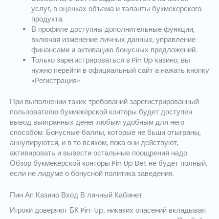
услуг, в оценках объема и таланты букмекерского
продукта.
В профиле доступны дополнительные функции,
включая изменение личных данных, управление
финансами и активацию бонусных предложений.
Только зарегистрироваться в Pin Up казино, вы
нужно перейти в официальный сайт а нажать кнопку
«Регистрация».
При выполнении таких требований зарегистрированный
пользователю букмекерской конторы будет доступен
вывод выигранных денег любым удобным для него
способом. Бонусные баллы, которые не бьши отыграны,
аннулируются, и в то всяком, пока они действуют,
активировать и вывести остальные поощрения надо.
Обзор букмекерской конторы Pin Up Bet не будет полный,
если не лидуме о бонусной политика заведения.
Пин Ап Казино Вход В личный Кабинет
Игроки доверяют БК Pin-Up, никаких опасений вкладывая