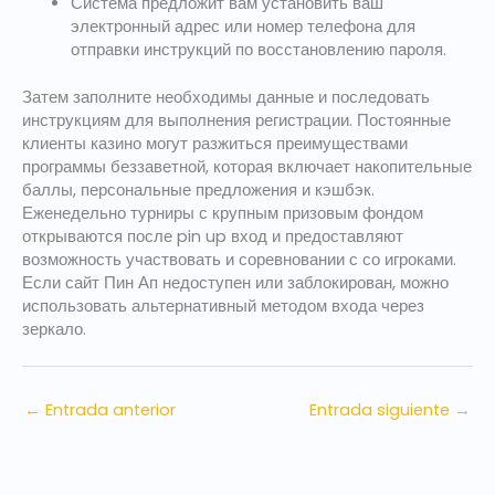
Система предложит вам установить ваш
электронный адрес или номер телефона для
отправки инструкций по восстановлению пароля.
Затем заполните необходимы данные и последовать
инструкциям для выполнения регистрации. Постоянные
клиенты казино могут разжиться преимуществами
программы беззаветной, которая включает накопительные
баллы, персональные предложения и кэшбэк.
Еженедельно турниры с крупным призовым фондом
открываются после pin up вход и предоставляют
возможность участвовать и соревновании с со игроками.
Если сайт Пин Ап недоступен или заблокирован, можно
использовать альтернативный методом входа через
зеркало.
←
Entrada anterior
Entrada siguiente
→