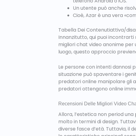
telefono Android o iOS.
Un utente può anche risolver
Cioè, Azar è una vera «comb
Tabella Dei Contenutiattiva/dis
Innanzitutto, qui puoi incontrar
migliori chat video anonime per uo
luogo, questo approccio previene l
Le persone con intenti dannosi pr
situazione può spaventare i genit
predatori online manipolare gli a
predatori ottengono online imma
Recensioni Delle Migliori Video Cha
Allora, l’estetica non period una 
molto in termini di design. Tutta
diverse fasce d’età. Tuttavia, il 