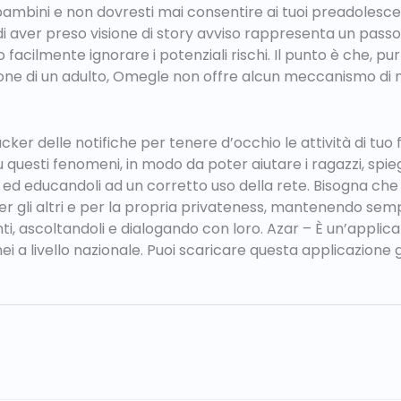
 bambini e non dovresti mai consentire ai tuoi preadolescen
 aver preso visione di story avviso rappresenta un pass
facilmente ignorare i potenziali rischi. Il punto è che, pu
sione di un adulto, Omegle non offre alcun meccanismo di
racker delle notifiche per tenere d’occhio le attività di tuo
 su questi fenomeni, in modo da poter aiutare i ragazzi, spi
 ed educandoli ad un corretto uso della rete. Bisogna che
 per gli altri e per la propria privateness, mantenendo sem
i, ascoltandoli e dialogando con loro. Azar – È un’applic
i a livello nazionale. Puoi scaricare questa applicazione g