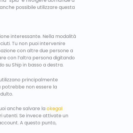
 una “spia” e rivolgere domande a
anche possibile utilizzare questa
zione interessante. Nella modalità
uti. Tu non puoi intervenire
rsazione con altre due persone a
are con l’altra persona digitando
o su Ship in basso a destra.
utilizzano principalmente
ta potrebbe non essere la
dulto.
Puoi anche salvare la
okegal
ri utenti. Se invece attivate un
account. A questo punto,