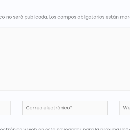
co no será publicada.
Los campos obligatorios están ma
Correo
Web
electrónico*
ectrónico y web en este navegador para la próxima vez