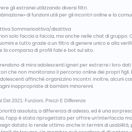
e gli estranei utilizzando diversi filtri.
inazione» di funzioni utili per gli incontri online e la comu
attiva Sommarioattiva/disattiva
ti non solo faccia a faccia, ma anche nelle chat di gruppo
mini e tutto grazie a un filtro di genere unico e alla veri
a comparsa di profili falsi e bot sul sito.
endono di mira adolescenti ignari per estrarre i loro dati
ori che non monitorano il percorso online dei propri figli.
dolescenti affinché organizzino incontri. Inoltre, alcuni c
gini inappropriate di bambini minorenni.
t Del 2021: Funzioni, Prezzi E Differenze
priorità assoluta, a differenza di adesso, ed è una sorpres
via, l’app è stata riprogettata per offrire un’interfaccia m
design datato lo rende ottimo anche in termini di usabilità, p