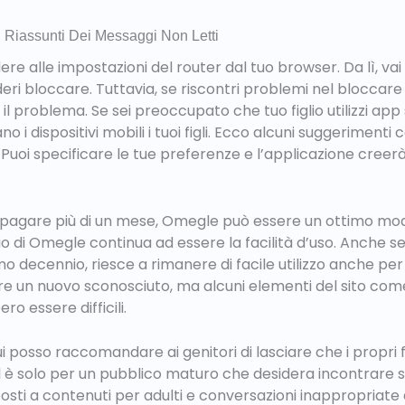
I Riassunti Dei Messaggi Non Letti
e alle impostazioni del router dal tuo browser. Da lì, vai 
eri bloccare. Tuttavia, se riscontri problemi nel bloccar
e il problema. Se sei preoccupato che tuo figlio utilizzi ap
o i dispositivi mobili i tuoi figli. Ecco alcuni suggeriment
pp. Puoi specificare le tue preferenze e l’applicazione cre
o pagare più di un mese, Omegle può essere un ottimo mo
o di Omegle continua ad essere la facilità d’uso. Anche se
mo decennio, riesce a rimanere di facile utilizzo anche per
e un nuovo sconosciuto, ma alcuni elementi del sito come la
o essere difficili.
 posso raccomandare ai genitori di lasciare che i propri fig
è solo per un pubblico maturo che desidera incontrare sc
posti a contenuti per adulti e conversazioni inappropriate