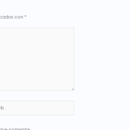
rcados con
*
 que comente.