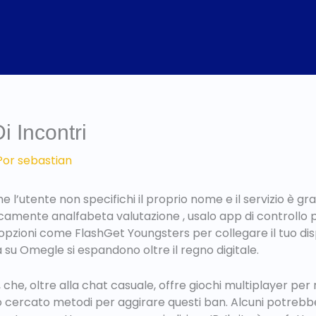
Di Incontri
Por
sebastian
’utente non specifichi il proprio nome e il servizio è gra
icamente analfabeta valutazione , usalo app di controllo 
e opzioni come FlashGet Youngsters per collegare il tuo dispo
 su Omegle si espandono oltre il regno digitale.
che, oltre alla chat casuale, offre giochi multiplayer per r
no cercato metodi per aggirare questi ban. Alcuni potrebb