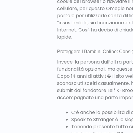
cookie del browser o riavviare il 
cellulare, per questo Omegle non
portale per utilizzarlo senza diff
“insostenibile, sia finanziariame
Internet. Così, ha deciso di chiu
lapide.
Proteggere I Bambini Online: Consigli
Invece, la persona dall’altra pa
funzionalità opzionali, ma queste
Dopo 14 anni di attivit� il sito w
sconosciuti scelti casualmente, 
submit dal fondatore Leif K-Brook
accompagnato una parte importa
C’è anche la possibilità d
Speak to Stranger è lo slo
Tenendo presente tutto ciò