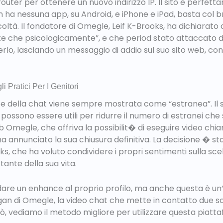
router per ottenere un nuovo indirizzo IP. Il sito è perfet
 ha nessuna app, su Android, e iPhone e iPad, basta col 
icoltà. Il fondatore di Omegle, Leif K-Brooks, ha dichiarato 
nte che psicologicamente”, e che period stato attaccato da 
derlo, lasciando un messaggio di addio sul suo sito web, c
 Pratici Per I Genitori
rte della chat viene sempre mostrata come “estranea”. Il 
 possono essere utili per ridurre il numero di estranei ch
eb Omegle, che offriva la possibilit� di eseguire video chi
ha annunciato la sua chiusura definitiva. La decisione � 
s, che ha voluto condividere i propri sentimenti sulla scel
nte della sua vita.
i dare un enhance al proprio profilo, ma anche questa è u
gan di Omegle, la video chat che mette in contatto due sc
, vediamo il metodo migliore per utilizzare questa piatta