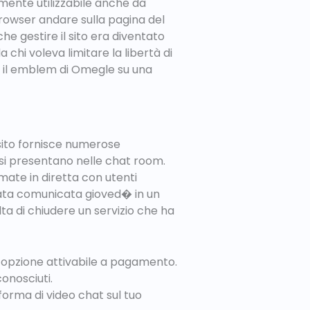
tamente utilizzabile anche da
browser andare sulla pagina del
che gestire il sito era diventato
chi voleva limitare la libertà di
on il emblem di Omegle su una
sito fornisce numerose
e si presentano nelle chat room.
amate in diretta con utenti
stata comunicata gioved� in un
ta di chiudere un servizio che ha
n’opzione attivabile a pagamento.
onosciuti.
forma di video chat sul tuo