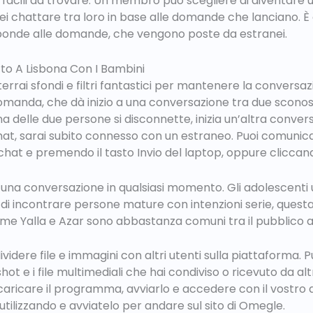
no facili da trovare. Un membro può scegliere di diventare
ei chattare tra loro in base alle domande che lanciano. È 
onde alle domande, che vengono poste da estranei.
to A Lisbona Con I Bambini
terrai sfondi e filtri fantastici per mantenere la conversa
manda, che dà inizio a una conversazione tra due sconosci
a delle due persone si disconnette, inizia un’altra conve
 chat, sarai subito connesso con un estraneo. Puoi comunic
 chat e premendo il tasto Invio del laptop, oppure cliccand
una conversazione in qualsiasi momento. Gli adolescenti 
 di incontrare persone mature con intenzioni serie, ques
come Yalla e Azar sono abbastanza comuni tra il pubblico a
dere file e immagini con altri utenti sulla piattaforma. 
hot e i file multimediali che hai condiviso o ricevuto da alt
aricare il programma, avviarlo e accedere con il vostro 
utilizzando e avviatelo per andare sul sito di Omegle.