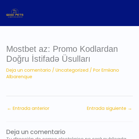
Ir
al
contenido
Mostbet az: Promo Kodlardan
Doğru İstifadə Üsulları
Deja un comentario
/
Uncategorized
/ Por
Emiiano
Albarenque
←
Entrada anterior
Entrada siguiente
→
Deja un comentario
Tu dirección de correo electrónico no será publicada.