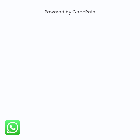
Powered by GoodPets