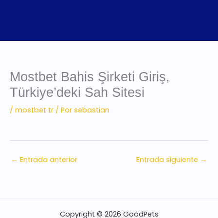
Ir
al
contenido
Mostbet Bahis Şirketi Giriş,
Türkiye’deki Sah Sitesi
/
mostbet tr
/ Por
sebastian
←
Entrada anterior
Entrada siguiente
→
Copyright © 2026 GoodPets