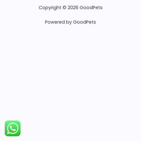
Copyright © 2026 GoodPets
Powered by GoodPets