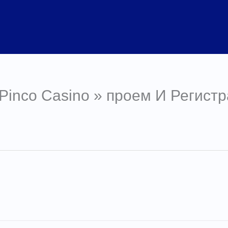
Pinco Casino » проем И Регист