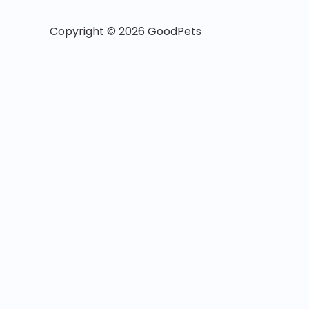
Copyright © 2026 GoodPets