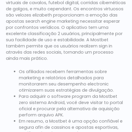
virtuais de cavalos, futebol digital, corridas cibernéticas
de galgos, e muito cependant. Os encontros virtuosos
são velozes elizabeth proporcionam a emoção das
apostas search engine marketing necessitar esperar
por confrontos verídicos. O aplicativo tem uma
excelente classificação 2 usuários, principalmente por
sua facilidade de uso e estabilidade. A Mostbet
também permite que os usuários realizem sign in
através das redes sociais, tornando um processo
ainda mais prático.
Os afiliados recebem ferramentas sobre
marketing e relatórios detalhados para
monitorarem seu desempenho electronic
otimizarem suas estratégias de divulgação.
Para adquirir o software program da Mostbet
zero sistema Android, você deve visitar to portal
oficial e procurar pela alternativa de aquisição
perform arquivo APK.
Em resumo, a Mostbet é uma opção confiável e
segura afin de cassinos e apostas esportivas,