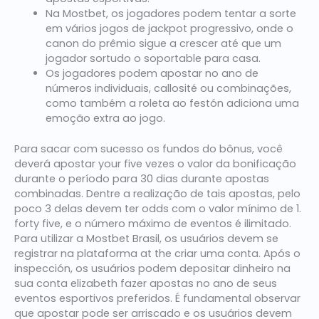
Na Mostbet, os jogadores podem tentar a sorte
em vários jogos de jackpot progressivo, onde o
canon do prêmio sigue a crescer até que um
jogador sortudo o soportable para casa.
Os jogadores podem apostar no ano de
números individuais, callosité ou combinações,
como também a roleta ao festón adiciona uma
emoção extra ao jogo.
Para sacar com sucesso os fundos do bônus, você
deverá apostar your five vezes o valor da bonificação
durante o período para 30 dias durante apostas
combinadas. Dentre a realização de tais apostas, pelo
poco 3 delas devem ter odds com o valor mínimo de 1.
forty five, e o número máximo de eventos é ilimitado.
Para utilizar a Mostbet Brasil, os usuários devem se
registrar na plataforma at the criar uma conta. Após o
inspección, os usuários podem depositar dinheiro na
sua conta elizabeth fazer apostas no ano de seus
eventos esportivos preferidos. É fundamental observar
que apostar pode ser arriscado e os usuários devem