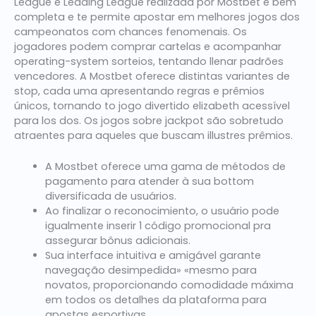
League e Leading League realizada por Mostbet é bem
completa e te permite apostar em melhores jogos dos
campeonatos com chances fenomenais. Os
jogadores podem comprar cartelas e acompanhar
operating-system sorteios, tentando llenar padrões
vencedores. A Mostbet oferece distintas variantes de
stop, cada uma apresentando regras e prêmios
únicos, tornando to jogo divertido elizabeth acessível
para los dos. Os jogos sobre jackpot são sobretudo
atraentes para aqueles que buscam illustres prêmios.
A Mostbet oferece uma gama de métodos de
pagamento para atender à sua bottom
diversificada de usuários.
Ao finalizar o reconocimiento, o usuário pode
igualmente inserir 1 código promocional pra
assegurar bônus adicionais.
Sua interface intuitiva e amigável garante
navegação desimpedida» «mesmo para
novatos, proporcionando comodidade máxima
em todos os detalhes da plataforma para
apostas esportivas.