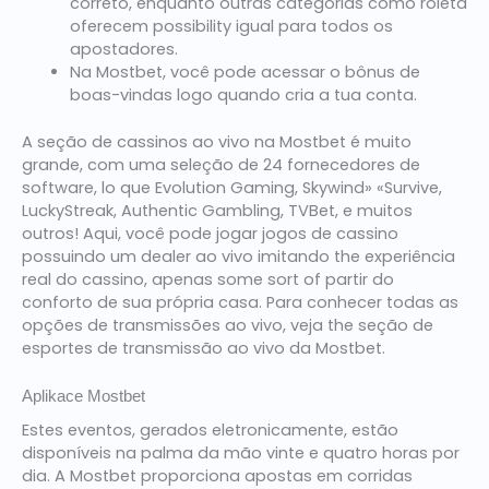
correto, enquanto outras categorias como roleta
oferecem possibility igual para todos os
apostadores.
Na Mostbet, você pode acessar o bônus de
boas-vindas logo quando cria a tua conta.
A seção de cassinos ao vivo na Mostbet é muito
grande, com uma seleção de 24 fornecedores de
software, lo que Evolution Gaming, Skywind» «Survive,
LuckyStreak, Authentic Gambling, TVBet, e muitos
outros! Aqui, você pode jogar jogos de cassino
possuindo um dealer ao vivo imitando the experiência
real do cassino, apenas some sort of partir do
conforto de sua própria casa. Para conhecer todas as
opções de transmissões ao vivo, veja the seção de
esportes de transmissão ao vivo da Mostbet.
Aplikace Mostbet
Estes eventos, gerados eletronicamente, estão
disponíveis na palma da mão vinte e quatro horas por
dia. A Mostbet proporciona apostas em corridas