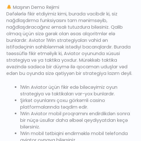
Maşının Demo Rejimi
Dəfələrlə fikir etdiyimiz kimi, burada vacibdir ki, siz
nağdlaşdırma funksiyasını tam mənimsəyib,
nağdlaşdıracağınız əmsalı tutuzdura biləsiniz. Qalib
olmaq üçün sizə gərək olan əsas alqoritmlər elə
bunlardır. Aviator 1Win strategiyaları vahid ən
istifadəçinin sahiblənmək istədiyi bacarıqlardır. Burada
təəssüflə fikir etməliyik ki, Aviator oyununda xüsusi
strategiya və ya taktika yoxdur. Mürəkkəb taktika
əvəzində sadəcə bir düymə ilə qocaman uduşlar vəd
edən bu oyunda sizə qətiyyən bir strategiya lazım deyil.
1Win Aviator üçün fikir edə biləcəyimiz oyun
strategiya və taktikaları var-yox bunlardır.
Şirkət oyunlarını çoxu görkəmli casino
platformalarında təqdim edir.
1Win Aviator mobil proqramını endirdikdən sonra
bir nüçə üsullar daha əlbəəl qeydiyyatdan keçə
bilərsiniz.
1Win mobil tətbiqini endirməklə mobil telefonda
aviator oynaya bilərsiniz.