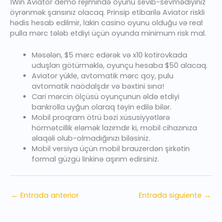
1Win Aviator demo rejimində oyunu sevib-sevmədiyiniz
öyrənmək şansınız olacaq. Prinsip etibarilə Aviator riskli
hədis hesab edilmir, lakin casino oyunu olduğu və real
pulla mərc tələb etdiyi üçün oyunda minimum risk mal.
Məsələn, $5 mərc edərək və x10 kotirovkada
uduşları götürməklə, oyunçu hesaba $50 alacaq.
Aviator yükle, avtomatik mərc qoy, pulu
avtomatik naödalşdır və bəxtini sına!
Cari mərcin ölçüsü oyunçunun əldə etdiyi
bankrolla uyğun olaraq təyin edilə bilər.
Mobil proqram ötrü bəzi xüsusiyyətlərə
hörmətcillik eləmək lazımdır ki, mobil cihazınıza
əlaqəli olub-olmadığınızı biləsiniz.
Mobil versiya üçün mobil brauzerdən şirkətin
formal güzgü linkinə aşırım edirsiniz.
←
Entrada anterior
Entrada siguiente
→