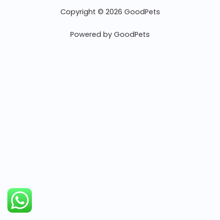
Copyright © 2026 GoodPets
Powered by GoodPets