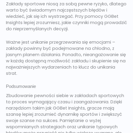
Zakłady sportowe niosą za sobą pewne ryzyko, dlatego
warto być świadomym najczęstszych błędów i
wiedzieć, jak się ich wystrzegać. Przy pomocy GGBet
Insights lepiej zrozumiesz, jakie czynniki mogą prowadzić
do nieprzemyślanych decyzji.
Ważne jest unikanie przegrzewania się emocjami –
zakłady powinny być podejmowane na chłodno, z
jasnym planem działania. Ponadto, nieangażowanie się
w każdą dostępną możliwość zakładu i skupienie się na
najważniejszych wydarzeniach to klucz do unikania
strat.
Podsumowanie
Zbudowanie pewności siebie w zakładach sportowych
to proces wymagający czasu i zaangażowania. Dzięki
narzędziom takim jak GGBet Insights, gracze mają
szansę lepiej zrozumieć dynamikę sportów i zwiększyć
swoje szanse na sukces. Pamiętanie o wyżej
wspomnianych strategiach oraz unikanie typowych