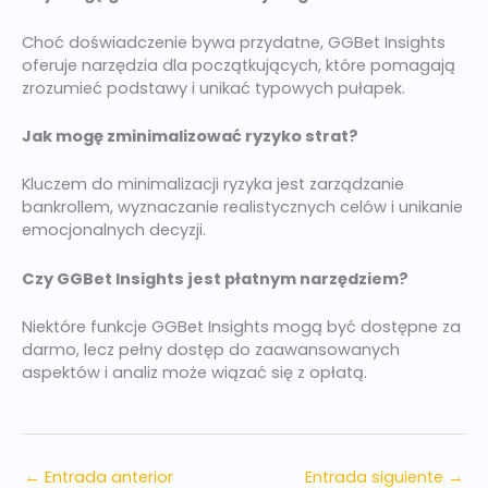
Choć doświadczenie bywa przydatne, GGBet Insights
oferuje narzędzia dla początkujących, które pomagają
zrozumieć podstawy i unikać typowych pułapek.
Jak mogę zminimalizować ryzyko strat?
Kluczem do minimalizacji ryzyka jest zarządzanie
bankrollem, wyznaczanie realistycznych celów i unikanie
emocjonalnych decyzji.
Czy GGBet Insights jest płatnym narzędziem?
Niektóre funkcje GGBet Insights mogą być dostępne za
darmo, lecz pełny dostęp do zaawansowanych
aspektów i analiz może wiązać się z opłatą.
←
Entrada anterior
Entrada siguiente
→