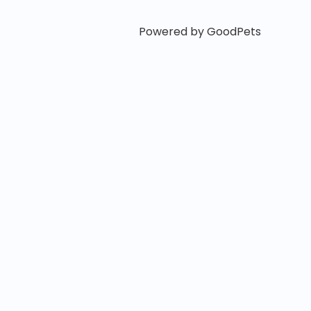
Powered by GoodPets