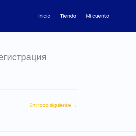
Inicio
Tienda
Mi cuenta
егистрация
Entrada siguiente
→