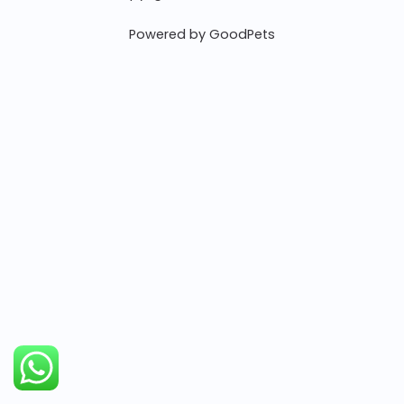
Powered by GoodPets