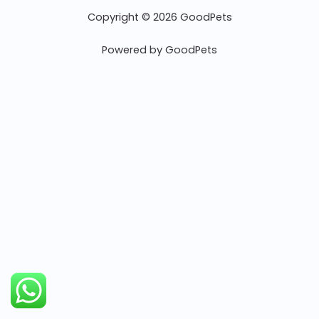
Copyright © 2026 GoodPets
Powered by GoodPets