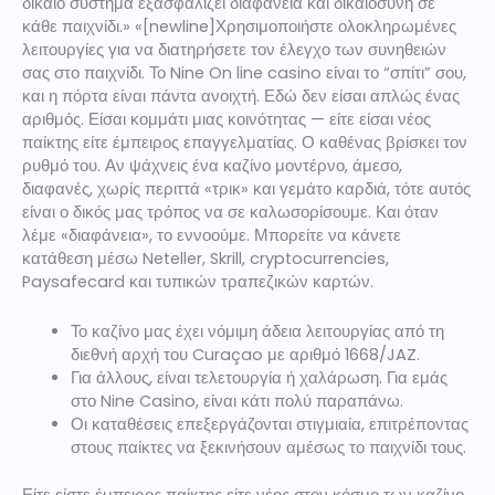
δίκαιο σύστημα εξασφαλίζει διαφάνεια και δικαιοσύνη σε
κάθε παιχνίδι.» «[newline]Χρησιμοποιήστε ολοκληρωμένες
λειτουργίες για να διατηρήσετε τον έλεγχο των συνηθειών
σας στο παιχνίδι. Το Nine On line casino είναι το “σπίτι” σου,
και η πόρτα είναι πάντα ανοιχτή. Εδώ δεν είσαι απλώς ένας
αριθμός. Είσαι κομμάτι μιας κοινότητας — είτε είσαι νέος
παίκτης είτε έμπειρος επαγγελματίας. Ο καθένας βρίσκει τον
ρυθμό του. Αν ψάχνεις ένα καζίνο μοντέρνο, άμεσο,
διαφανές, χωρίς περιττά «τρικ» και γεμάτο καρδιά, τότε αυτός
είναι ο δικός μας τρόπος να σε καλωσορίσουμε. Και όταν
λέμε «διαφάνεια», το εννοούμε. Μπορείτε να κάνετε
κατάθεση μέσω Neteller, Skrill, cryptocurrencies,
Paysafecard και τυπικών τραπεζικών καρτών.
Το καζίνο μας έχει νόμιμη άδεια λειτουργίας από τη
διεθνή αρχή του Curaçao με αριθμό 1668/JAZ.
Για άλλους, είναι τελετουργία ή χαλάρωση. Για εμάς
στο Nine Casino, είναι κάτι πολύ παραπάνω.
Οι καταθέσεις επεξεργάζονται στιγμιαία, επιτρέποντας
στους παίκτες να ξεκινήσουν αμέσως το παιχνίδι τους.
Είτε είστε έμπειρος παίκτης είτε νέος στον κόσμο των καζίνο