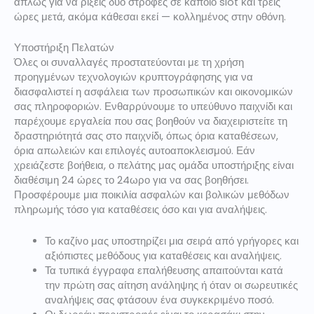
απλώς για να ρίξεις δύο στροφές σε κάποιο slot και τρεις
ώρες μετά, ακόμα κάθεσαι εκεί — κολλημένος στην οθόνη.
Υποστήριξη Πελατών
Όλες οι συναλλαγές προστατεύονται με τη χρήση
προηγμένων τεχνολογιών κρυπτογράφησης για να
διασφαλιστεί η ασφάλεια των προσωπικών και οικονομικών
σας πληροφοριών. Ενθαρρύνουμε το υπεύθυνο παιχνίδι και
παρέχουμε εργαλεία που σας βοηθούν να διαχειριστείτε τη
δραστηριότητά σας στο παιχνίδι, όπως όρια καταθέσεων,
όρια απωλειών και επιλογές αυτοαποκλεισμού. Εάν
χρειάζεστε βοήθεια, ο πελάτης μας ομάδα υποστήριξης είναι
διαθέσιμη 24 ώρες το 24ωρο για να σας βοηθήσει.
Προσφέρουμε μια ποικιλία ασφαλών και βολικών μεθόδων
πληρωμής τόσο για καταθέσεις όσο και για αναλήψεις.
Το καζίνο μας υποστηρίζει μια σειρά από γρήγορες και
αξιόπιστες μεθόδους για καταθέσεις και αναλήψεις.
Τα τυπικά έγγραφα επαλήθευσης απαιτούνται κατά
την πρώτη σας αίτηση ανάληψης ή όταν οι σωρευτικές
αναλήψεις σας φτάσουν ένα συγκεκριμένο ποσό.