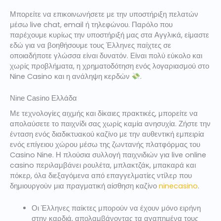
Μπορείτε να επικοινωνήσετε με την υποστήριξη πελατών
μέσω live chat, email ή τηλεφώνου. Παρόλο που
παρέχουμε κυρίως την υποστήριξή μας στα Αγγλικά, είμαστε
εδώ για να βοηθήσουμε τους Έλληνες παίχτες σε
οποιαδήποτε γλώσσα είναι δυνατόν. Είναι πολύ εύκολο και
χωρίς προβλήματα, η χρηματοδότηση ενός λογαριασμού στο
Nine Casino και η ανάληψη κερδών
.
Nine Casino Ελλάδα
Με τεχνολογίες αιχμής και δίκαιες πρακτικές, μπορείτε να
απολαύσετε το παιχνίδι σας χωρίς καμία ανησυχία. Ζήστε την
ένταση ενός διαδικτυακού καζίνο με την αυθεντική εμπειρία
ενός επίγειου χώρου μέσω της ζωντανής πλατφόρμας του
Casino Nine. Η πλούσια συλλογή παιχνιδιών για live online
casino περιλαμβάνει ρουλέτα, μπλακτζάκ, μπακαρά και
πόκερ, όλα διεξαγόμενα από επαγγελματίες ντίλερ που
δημιουργούν μια πραγματική αίσθηση καζίνο
ninecasino
.
Οι Έλληνες παίκτες μπορούν να έχουν μόνο ειρήνη
στην καρδιά, απολαμβάνοντας τα αγαπημένα τους