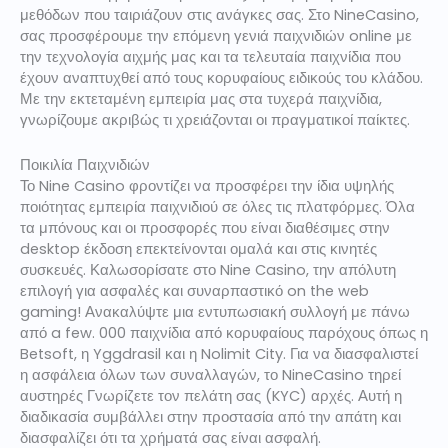
μεθόδων που ταιριάζουν στις ανάγκες σας. Στο NineCasino,
σας προσφέρουμε την επόμενη γενιά παιχνιδιών online με
την τεχνολογία αιχμής μας και τα τελευταία παιχνίδια που
έχουν αναπτυχθεί από τους κορυφαίους ειδικούς του κλάδου.
Με την εκτεταμένη εμπειρία μας στα τυχερά παιχνίδια,
γνωρίζουμε ακριβώς τι χρειάζονται οι πραγματικοί παίκτες.
Ποικιλία Παιχνιδιών
Το Nine Casino φροντίζει να προσφέρει την ίδια υψηλής
ποιότητας εμπειρία παιχνιδιού σε όλες τις πλατφόρμες. Όλα
τα μπόνους και οι προσφορές που είναι διαθέσιμες στην
desktop έκδοση επεκτείνονται ομαλά και στις κινητές
συσκευές. Καλωσορίσατε στο Nine Casino, την απόλυτη
επιλογή για ασφαλές και συναρπαστικό on the web
gaming! Ανακαλύψτε μια εντυπωσιακή συλλογή με πάνω
από a few. 000 παιχνίδια από κορυφαίους παρόχους όπως η
Betsoft, η Yggdrasil και η Nolimit City. Για να διασφαλιστεί
η ασφάλεια όλων των συναλλαγών, το NineCasino τηρεί
αυστηρές Γνωρίζετε τον πελάτη σας (KYC) αρχές. Αυτή η
διαδικασία συμβάλλει στην προστασία από την απάτη και
διασφαλίζει ότι τα χρήματά σας είναι ασφαλή.