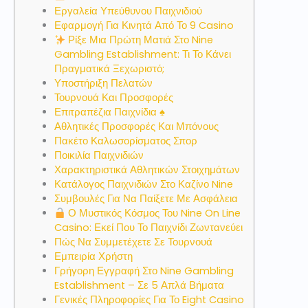
Εργαλεία Υπεύθυνου Παιχνιδιού
Εφαρμογή Για Κινητά Από Το 9 Casino
Ρίξε Μια Πρώτη Ματιά Στο Nine
Gambling Establishment: Τι Το Κάνει
Πραγματικά Ξεχωριστό;
Υποστήριξη Πελατών
Τουρνουά Και Προσφορές
Επιτραπέζια Παιχνίδια ♠️
Αθλητικές Προσφορές Και Μπόνους
Πακέτο Καλωσορίσματος Σπορ
Ποικιλία Παιχνιδιών
Χαρακτηριστικά Αθλητικών Στοιχημάτων
Κατάλογος Παιχνιδιών Στο Καζίνο Nine
Συμβουλές Για Να Παίξετε Με Ασφάλεια
Ο Μυστικός Κόσμος Του Nine On Line
Casino: Εκεί Που Το Παιχνίδι Ζωντανεύει
Πώς Να Συμμετέχετε Σε Τουρνουά
Εμπειρία Χρήστη
Γρήγορη Εγγραφή Στο Nine Gambling
Establishment – Σε 5 Απλά Βήματα
Γενικές Πληροφορίες Για Το Eight Casino