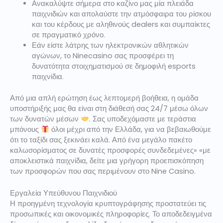
Ανακαλύψτε σήμερα στο καζίνο μας μία πλειάδα
παιχνιδιών και απολαύστε την ατμόσφαιρα του ρίσκου
και του κέρδους με αληθινούς dealers και συμπαίκτες
σε πραγματικό χρόνο.
Εάν είστε λάτρης των ηλεκτρονικών αθλητικών
αγώνων, το Ninecasino σας προσφέρει τη
δυνατότητα στοιχηματισμού σε δημοφιλή esports
παιχνίδια.
Από μια απλή ερώτηση έως λεπτομερή βοήθεια, η ομάδα
υποστήριξής μας θα είναι στη διάθεσή σας 24/7 μέσω όλων
των δυνατών μέσων
. Σας υποδεχόμαστε με τεράστια
μπόνους
όλοι μέχρι από την Ελλάδα, για να βεβαιωθούμε
ότι το ταξίδι σας ξεκινάει καλά. Από ένα μεγάλο πακέτο
καλωσορίσματος σε δυνατές προσφορές συνδεδεμένες» «με
αποκλειστικά παιχνίδια, δείτε μια γρήγορη προεπισκόπηση
των προσφορών που σας περιμένουν στο Nine Casino.
Εργαλεία Υπεύθυνου Παιχνιδιού
Η προηγμένη τεχνολογία κρυπτογράφησης προστατεύει τις
προσωπικές και οικονομικές πληροφορίες. Το αποδεδειγμένα