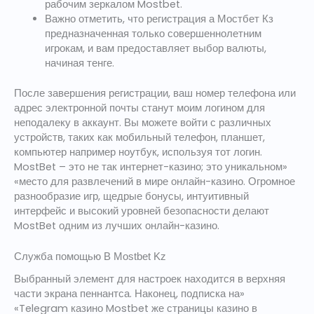
рабочим зеркалом Mostbet.
Важно отметить, что регистрация а Мостбет Кз
предназначенная только совершеннолетним
игрокам, и вам предоставляет выбор валюты,
начиная тенге.
После завершения регистрации, ваш номер телефона или
адрес электронной почты станут моим логином для
неподалеку в аккаунт. Вы можете войти с различных
устройств, таких как мобильный телефон, планшет,
компьютер например ноутбук, используя тот логин.
MostBet – это не так интернет-казино; это уникальном»
«место для развлечений в мире онлайн-казино. Огромное
разнообразие игр, щедрые бонусы, интуитивный
интерфейс и высокий уровней безопасности делают
MostBet одним из лучших онлайн-казино.
Служба помощью В Mostbet Kz
Выбранный элемент для настроек находится в верхняя
части экрана пеннантса. Наконец, подписка на»
«Telegram казино Mostbet же страницы казино в