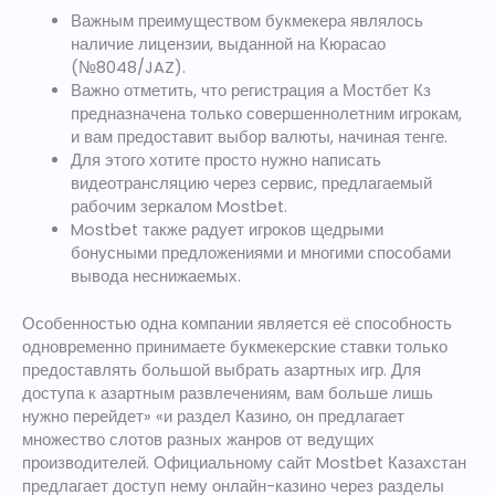
Важным преимуществом букмекера являлось
наличие лицензии, выданной на Кюрасао
(№8048/JAZ).
Важно отметить, что регистрация а Мостбет Кз
предназначена только совершеннолетним игрокам,
и вам предоставит выбор валюты, начиная тенге.
Для этого хотите просто нужно написать
видеотрансляцию через сервис, предлагаемый
рабочим зеркалом Mostbet.
Mostbet также радует игроков щедрыми
бонусными предложениями и многими способами
вывода неснижаемых.
Особенностью одна компании является её способность
одновременно принимаете букмекерские ставки только
предоставлять большой выбрать азартных игр. Для
доступа к азартным развлечениям, вам больше лишь
нужно перейдет» «и раздел Казино, он предлагает
множество слотов разных жанров от ведущих
производителей. Официальному сайт Mostbet Казахстан
предлагает доступ нему онлайн-казино через разделы