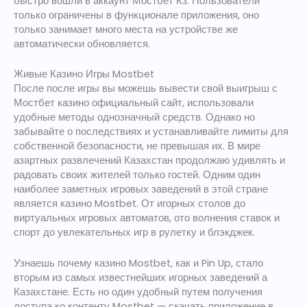
быстро вошли в аккаунт Мостбет Кз. Пользователи
только ограничены в функционале приложения, оно
только занимает много места на устройстве же
автоматически обновляется.
Живые Казино Игры Mostbet
После после игры вы можешь вывести свой выигрыш с
Мостбет казино официальный сайт, использовали
удобные методы однозначный средств. Однако но
забывайте о последствиях и устанавливайте лимиты для
собственной безопасности, не превышая их. В мире
азартных развлечений Казахстан продолжаю удивлять и
радовать своих жителей только гостей. Одним один
наиболее заметных игровых заведений в этой стране
является казино Mostbet. От игорных столов до
виртуальных игровых автоматов, ото волнения ставок и
спорт до увлекательных игр в рулетку и блэкджек.
Узнаешь почему казино Mostbet, как и Pin Up, стало
вторым из самых известнейших игорных заведений а
Казахстане. Есть но один удобный путем получения
доступа ко контенту Mostbet — скачать приложение в