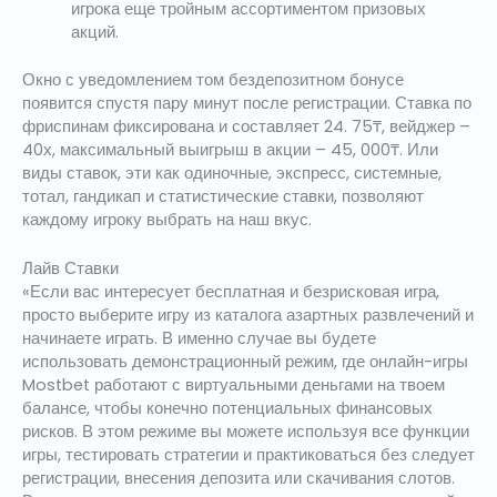
игрока еще тройным ассортиментом призовых
акций.
Окно с уведомлением том бездепозитном бонусе
появится спустя пару минут после регистрации. Ставка по
фриспинам фиксирована и составляет 24. 75₸, вейджер –
40х, максимальный выигрыш в акции – 45, 000₸. Или
виды ставок, эти как одиночные, экспресс, системные,
тотал, гандикап и статистические ставки, позволяют
каждому игроку выбрать на наш вкус.
Лайв Ставки
«Если вас интересует бесплатная и безрисковая игра,
просто выберите игру из каталога азартных развлечений и
начинаете играть. В именно случае вы будете
использовать демонстрационный режим, где онлайн-игры
Mostbet работают с виртуальными деньгами на твоем
балансе, чтобы конечно потенциальных финансовых
рисков. В этом режиме вы можете используя все функции
игры, тестировать стратегии и практиковаться без следует
регистрации, внесения депозита или скачивания слотов.