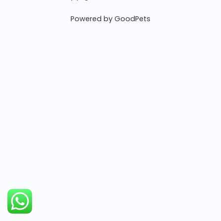
Powered by GoodPets