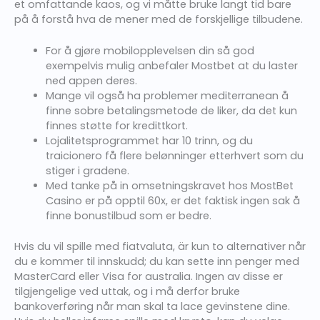
et omfattande kaos, og vi måtte bruke langt tid bare
på å forstå hva de mener med de forskjellige tilbudene.
For å gjøre mobilopplevelsen din så god
exempelvis mulig anbefaler Mostbet at du laster
ned appen deres.
Mange vil også ha problemer mediterranean å
finne sobre betalingsmetode de liker, da det kun
finnes støtte for kredittkort.
Lojalitetsprogrammet har 10 trinn, og du
traicionero få flere belønninger etterhvert som du
stiger i gradene.
Med tanke på in omsetningskravet hos MostBet
Casino er på opptil 60x, er det faktisk ingen sak å
finne bonustilbud som er bedre.
Hvis du vil spille med fiatvaluta, är kun to alternativer når
du e kommer til innskudd; du kan sette inn penger med
MasterCard eller Visa for australia. Ingen av disse er
tilgjengelige ved uttak, og i må derfor bruke
bankoverføring når man skal ta lace gevinstene dine.