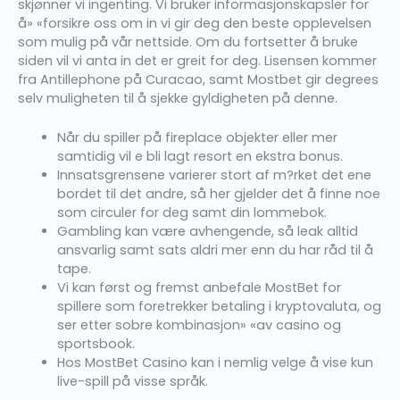
skjønner vi ingenting. Vi bruker informasjonskapsler for
å» «forsikre oss om in vi gir deg den beste opplevelsen
som mulig på vår nettside. Om du fortsetter å bruke
siden vil vi anta in det er greit for deg. Lisensen kommer
fra Antillephone på Curacao, samt Mostbet gir degrees
selv muligheten til å sjekke gyldigheten på denne.
Når du spiller på fireplace objekter eller mer
samtidig vil e bli lagt resort en ekstra bonus.
Innsatsgrensene varierer stort af m?rket det ene
bordet til det andre, så her gjelder det å finne noe
som circuler for deg samt din lommebok.
Gambling kan være avhengende, så leak alltid
ansvarlig samt sats aldri mer enn du har råd til å
tape.
Vi kan først og fremst anbefale MostBet for
spillere som foretrekker betaling i kryptovaluta, og
ser etter sobre kombinasjon» «av casino og
sportsbook.
Hos MostBet Casino kan i nemlig velge å vise kun
live-spill på visse språk.