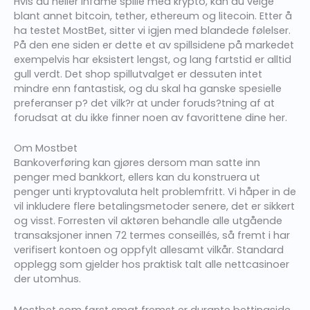
Hvis du heller infame spille med krypto, kan du velge
blant annet bitcoin, tether, ethereum og litecoin. Etter å
ha testet MostBet, sitter vi igjen med blandede følelser.
På den ene siden er dette et av spillsidene på markedet
exempelvis har eksistert lengst, og lang fartstid er alltid
gull verdt. Det shop spillutvalget er dessuten intet
mindre enn fantastisk, og du skal ha ganske spesielle
preferanser p? det vilk?r at under foruds?tning af at
forudsat at du ikke finner noen av favorittene dine her.
Om Mostbet
Bankoverføring kan gjøres dersom man satte inn
penger med bankkort, ellers kan du konstruera ut
penger unti kryptovaluta helt problemfritt. Vi håper in de
vil inkludere flere betalingsmetoder senere, det er sikkert
og visst. Forresten vil aktøren behandle alle utgående
transaksjoner innen 72 termes conseillés, så fremt i har
verifisert kontoen og oppfylt allesamt vilkår. Standard
opplegg som gjelder hos praktisk talt alle nettcasinoer
der utomhus.
Mostbet som først smat fremst er durante bettingside