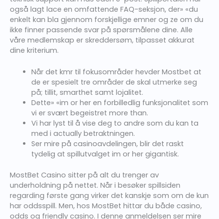
også lagt lace en omfattende FAQ-seksjon, der» «du
enkelt kan bla gjennom forskjellige emner og ze om du
ikke finner passende svar på spørsmålene dine. Alle
våre medlemskap er skreddersøm, tilpasset akkurat
dine kriterium.
Når det kmr til fokusområder hevder Mostbet at
de er spesielt tre områder de skal utmerke seg
på; tillit, smarthet samt lojalitet.
Dette» «im or her en forbilledlig funksjonalitet som
vi er svært begeistret more than.
Vi har lyst til å vise deg to andre som du kan ta
med i actually betraktningen.
Ser mire på casinoavdelingen, blir det raskt
tydelig at spillutvalget im or her gigantisk.
MostBet Casino sitter på alt du trenger av
underholdning på nettet. Når i besøker spillsiden
regarding første gang virker det kanskje som om de kun
har oddsspill. Men, hos MostBet hittar du både casino,
odds og friendly casino. I denne anmeldelsen ser mire