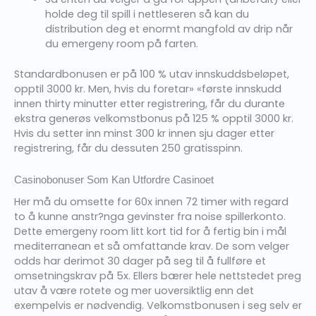
holde deg til spill i nettleseren så kan du
distribution deg et enormt mangfold av drip når
du emergeny room på farten.
Standardbonusen er på 100 % utav innskuddsbeløpet,
opptil 3000 kr. Men, hvis du foretar» «første innskudd
innen thirty minutter etter registrering, får du durante
ekstra generøs velkomstbonus på 125 % opptil 3000 kr.
Hvis du setter inn minst 300 kr innen sju dager etter
registrering, får du dessuten 250 gratisspinn.
Casinobonuser Som Kan Utfordre Casinoet
Her må du omsette for 60x innen 72 timer with regard
to å kunne anstr?nga gevinster fra noise spillerkonto.
Dette emergeny room litt kort tid for å fertig bin i mål
mediterranean et så omfattande krav. De som velger
odds har derimot 30 dager på seg til å fullføre et
omsetningskrav på 5x. Ellers bærer hele nettstedet preg
utav å være rotete og mer uoversiktlig enn det
exempelvis er nødvendig. Velkomstbonusen i seg selv er