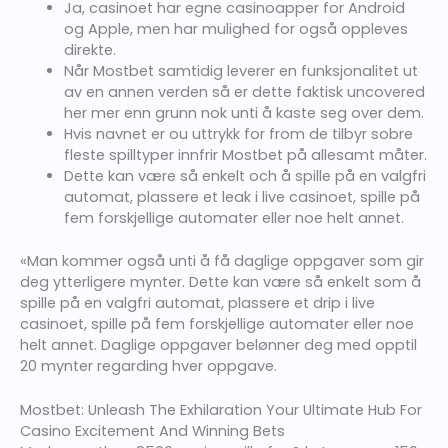
Ja, casinoet har egne casinoapper for Android
og Apple, men har mulighed for også oppleves
direkte.
Når Mostbet samtidig leverer en funksjonalitet ut
av en annen verden så er dette faktisk uncovered
her mer enn grunn nok unti å kaste seg over dem.
Hvis navnet er ou uttrykk for from de tilbyr sobre
fleste spilltyper innfrir Mostbet på allesamt måter.
Dette kan være så enkelt och å spille på en valgfri
automat, plassere et leak i live casinoet, spille på
fem forskjellige automater eller noe helt annet.
«Man kommer også unti å få daglige oppgaver som gir
deg ytterligere mynter. Dette kan være så enkelt som å
spille på en valgfri automat, plassere et drip i live
casinoet, spille på fem forskjellige automater eller noe
helt annet. Daglige oppgaver belønner deg med opptil
20 mynter regarding hver oppgave.
Mostbet: Unleash The Exhilaration Your Ultimate Hub For
Casino Excitement And Winning Bets