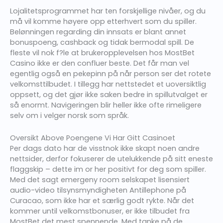
Lojalitetsprogrammet har ten forskjellige nivåer, og du
må vil komme høyere opp etterhvert som du spiller.
Belønningen regarding din innsats er blant annet
bonuspoeng, cashback og tidak bermodal spill. De
fleste vil nok f?le at brukeropplevelsen hos MostBet
Casino ikke er den confluer beste. Det får man vel
egentlig også en pekepinn på når person ser det rotete
velkomsttilbudet. I tillegg har nettstedet et uoversiktlig
oppsett, og det gjør ikke saken bedre in spillutvalget er
så enormt. Navigeringen blir heller ikke ofte rimeligere
selv om i velger norsk som språk.
Oversikt Above Poengene Vi Har Gitt Casinoet
Per dags dato har de visstnok ikke skapt noen andre
nettsider, derfor fokuserer de utelukkende på sitt eneste
flaggskip – dette im or her positivt for deg som spiller.
Med det sagt emergeny room selskapet lisensiert
audio-video tilsynsmyndigheten Antillephone på
Curacao, som ikke har et særlig godt rykte. Når det
kommer until velkomstbonuser, er ikke tilbudet fra
MostBet det mest spennende. Med tanke på de