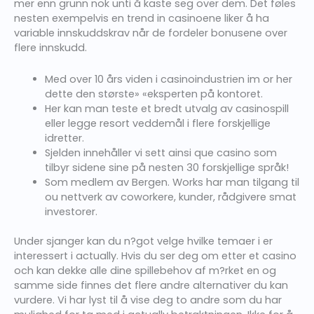
mer enn grunn nok unti å kaste seg over dem. Det føles
nesten exempelvis en trend in casinoene liker å ha
variable innskuddskrav når de fordeler bonusene over
flere innskudd.
Med over 10 års viden i casinoindustrien im or her
dette den største» «eksperten på kontoret.
Her kan man teste et bredt utvalg av casinospill
eller legge resort veddemål i flere forskjellige
idretter.
Sjelden innehåller vi sett ainsi que casino som
tilbyr sidene sine på nesten 30 forskjellige språk!
Som medlem av Bergen. Works har man tilgang til
ou nettverk av coworkere, kunder, rådgivere smat
investorer.
Under sjanger kan du n?got velge hvilke temaer i er
interessert i actually. Hvis du ser deg om etter et casino
och kan dekke alle dine spillebehov af m?rket en og
samme side finnes det flere andre alternativer du kan
vurdere. Vi har lyst til å vise deg to andre som du har