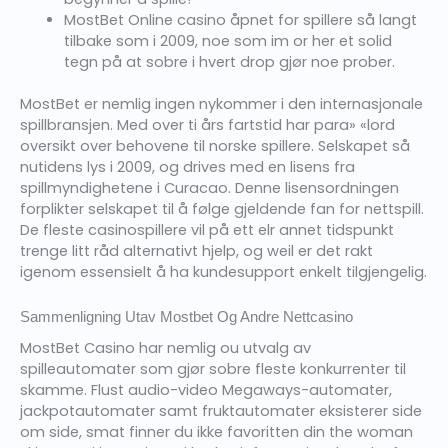
MostBet Online casino åpnet for spillere så langt
tilbake som i 2009, noe som im or her et solid
tegn på at sobre i hvert drop gjør noe prober.
MostBet er nemlig ingen nykommer i den internasjonale
spillbransjen. Med over ti års fartstid har para» «lord
oversikt over behovene til norske spillere. Selskapet så
nutidens lys i 2009, og drives med en lisens fra
spillmyndighetene i Curacao. Denne lisensordningen
forplikter selskapet til å følge gjeldende fan for nettspill.
De fleste casinospillere vil på ett elr annet tidspunkt
trenge litt råd alternativt hjelp, og weil er det rakt
igenom essensielt å ha kundesupport enkelt tilgjengelig.
Sammenligning Utav Mostbet Og Andre Nettcasino
MostBet Casino har nemlig ou utvalg av
spilleautomater som gjør sobre fleste konkurrenter til
skamme. Flust audio-video Megaways-automater,
jackpotautomater samt fruktautomater eksisterer side
om side, smat finner du ikke favoritten din the woman