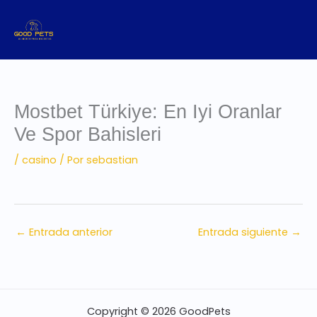
Ir
al
contenido
Mostbet Türkiye: En Iyi Oranlar
Ve Spor Bahisleri
/
casino
/ Por
sebastian
←
Entrada anterior
Entrada siguiente
→
Copyright © 2026 GoodPets