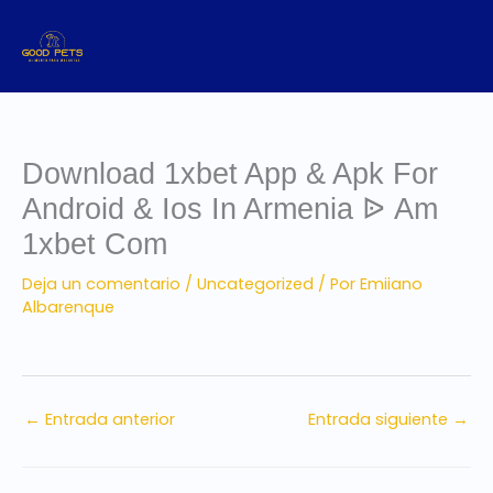
Ir
al
contenido
Download 1xbet App & Apk For
Android & Ios In Armenia ᐉ Am
1xbet Com
Deja un comentario
/
Uncategorized
/ Por
Emiiano
Albarenque
←
Entrada anterior
Entrada siguiente
→