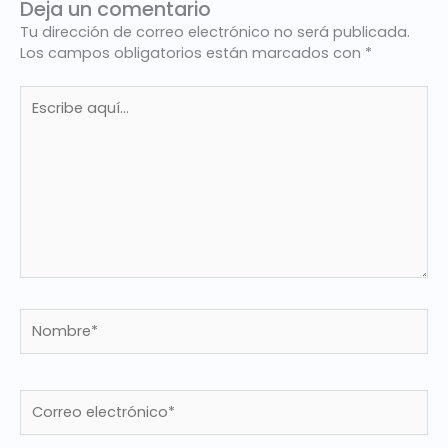
Deja un comentario
Tu dirección de correo electrónico no será publicada.
Los campos obligatorios están marcados con
*
Escribe
aquí...
Nombre*
Correo
electrónico*